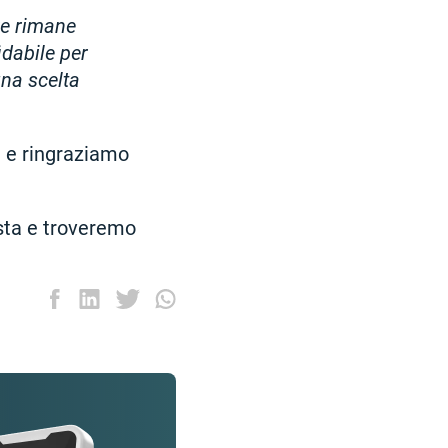
are rimane
idabile per
una scelta
de e ringraziamo
esta e troveremo