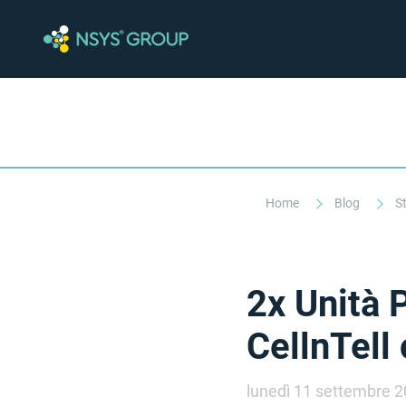
Home
Blog
St
2х Unità 
CellnTell
lunedì 11 settembre 