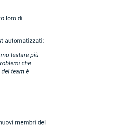
o loro di
st automatizzati:
amo testare più
problemi che
 del team è
i nuovi membri del