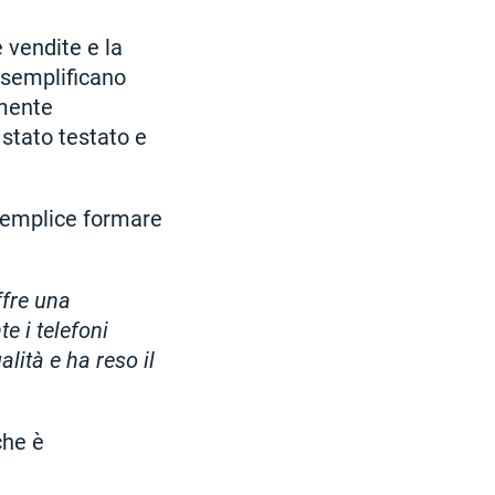
e vendite e la
a semplificano
amente
 stato testato e
 semplice formare
ffre una
e i telefoni
alità e ha reso il
che è