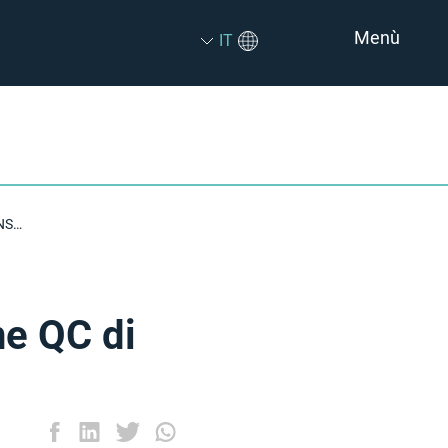
Menù
IT
2х Unità Per Ora: La Trasformazione QC di CellnTell con NSYS
ne QC di