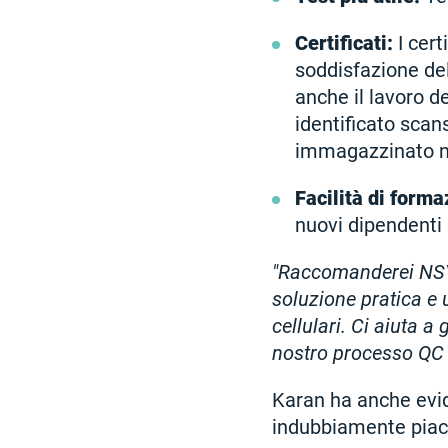
Certificati:
I cert
soddisfazione del
anche il lavoro 
identificato scan
immagazzinato ne
Facilità di forma
nuovi dipendenti s
"Raccomanderei NSYS
soluzione pratica e 
cellulari. Ci aiuta a 
nostro processo QC p
Karan ha anche evide
indubbiamente piac