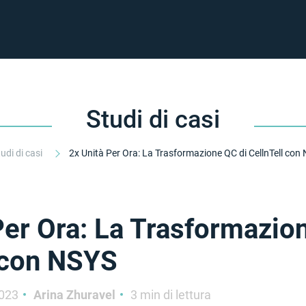
Studi di casi
udi di casi
Per Ora: La Trasformazio
 con NSYS
2023
Arina Zhuravel
3 min di lettura