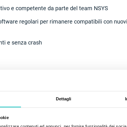
tivo e competente da parte del team NSYS
tware regolari per rimanere compatibili con nuovi
nti e senza crash
Dettagli
ookie
nalizzare contenuti ed annunci, per fornire funzionalità dei socia