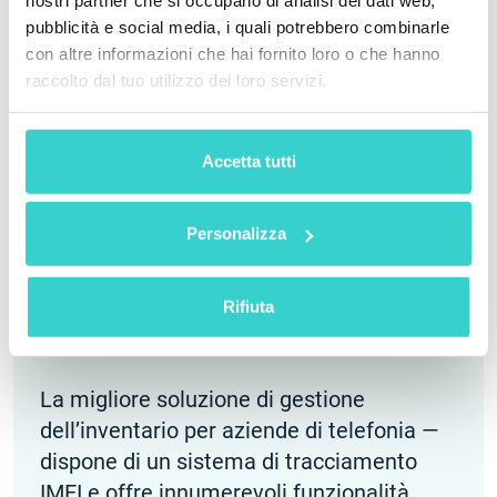
nostri partner che si occupano di analisi dei dati web,
pubblicità e social media, i quali potrebbero combinarle
con altre informazioni che hai fornito loro o che hanno
raccolto dal tuo utilizzo dei loro servizi.
Accetta tutti
Cosa dicono i nostri clienti
Personalizza
Rifiuta
La migliore soluzione di gestione
NSY
dell’inventario per aziende di telefonia —
han
dispone di un sistema di tracciamento
deci
IMEI e offre innumerevoli funzionalità
mag