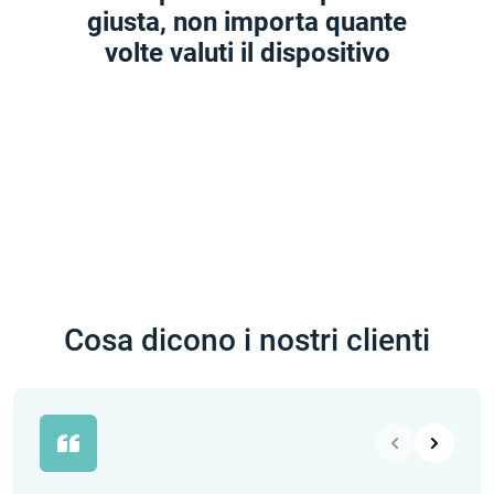
$ 133 al mese
meno di
giusta, non importa quante
1 minuto
tutorial di
volte valuti il dispositivo
2 minuti
Cosa dicono i nostri clienti