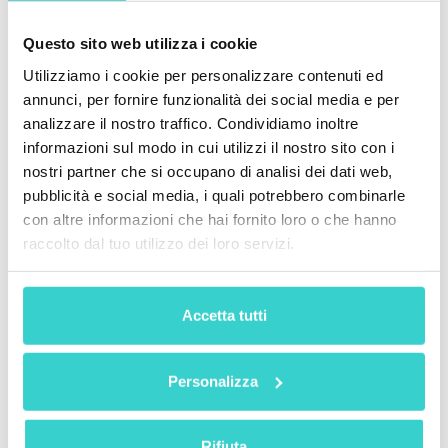
Questo sito web utilizza i cookie
Utilizziamo i cookie per personalizzare contenuti ed
Personalizza i tuoi gradi
annunci, per fornire funzionalità dei social media e per
analizzare il nostro traffico. Condividiamo inoltre
Il grado A in altre aziende è il grado B per
informazioni sul modo in cui utilizzi il nostro sito con i
te? Sappiamo come prevenire le
discrepanze.
nostri partner che si occupano di analisi dei dati web,
pubblicità e social media, i quali potrebbero combinarle
NSYS Autograding ti consente di regolare
con altre informazioni che hai fornito loro o che hanno
il tuo sistema di valutazione. Sta a te
decidere come assegnare i gradi e quanti
raccolto dal tuo utilizzo dei loro servizi.
ne dovete avere.
Richiedi una demo
Accetta tutti
Personalizza
Rifiuta