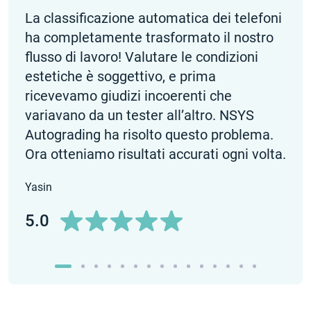
La classificazione automatica dei telefoni
La c
ha completamente trasformato il nostro
ese
flusso di lavoro! Valutare le condizioni
poss
estetiche è soggettivo, e prima
solu
ricevevamo giudizi incoerenti che
evid
variavano da un tester all’altro. NSYS
base
Autograding ha risolto questo problema.
Harr
Ora otteniamo risultati accurati ogni volta.
5.0
Yasin
5.0