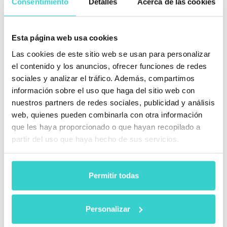
Consentimiento
Detalles
Acerca de las cookies
Esta página web usa cookies
Las cookies de este sitio web se usan para personalizar
el contenido y los anuncios, ofrecer funciones de redes
Personalice los grados
sociales y analizar el tráfico. Además, compartimos
¿El Grado A en otras compañías es grado
información sobre el uso que haga del sitio web con
B para usted? Nosotros sabemos como
nuestros partners de redes sociales, publicidad y análisis
evitar discrepancias.
web, quienes pueden combinarla con otra información
NSYS Autograding permite ajustar su
que les haya proporcionado o que hayan recopilado a
sistema de graduación. ¡ Ahora depende
partir del uso que haya hecho de sus servicios.
solo de ti!
Solicitar una Demo
Permitir todas
Personalizar