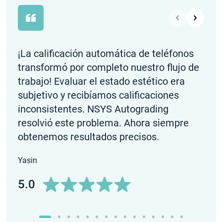
¡La calificación automática de teléfonos
La c
transformó por completo nuestro flujo de
de 
trabajo! Evaluar el estado estético era
las
subjetivo y recibíamos calificaciones
defe
inconsistentes. NSYS Autograding
cali
resolvió este problema. Ahora siempre
¡Per
obtenemos resultados precisos.
Harr
Yasin
5.0
5.0