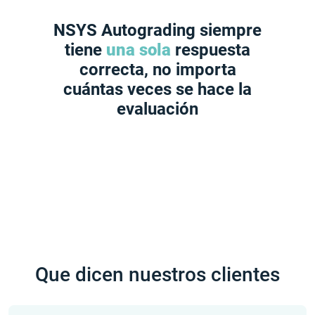
NSYS Autograding siempre
133$/mes
tiene
una sola
respuesta
correcta, no importa
menos de 1 minuto
tutorial de 2
cuántas veces se hace la
minutos
evaluación
Que dicen nuestros clientes