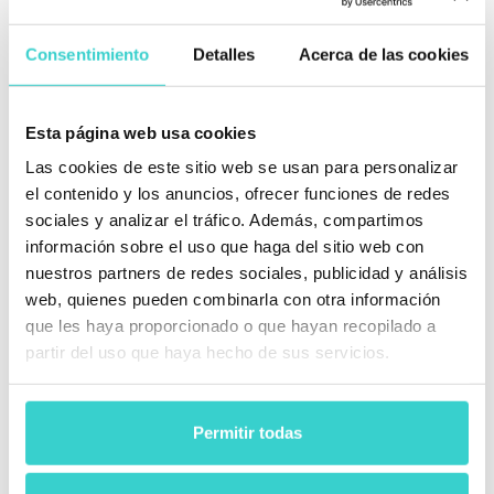
Consentimiento
Detalles
Acerca de las cookies
Aumenta las ventas en marketplaces y la
Esta página web usa cookies
confianza de los clientes con certificados
de pruebas
Las cookies de este sitio web se usan para personalizar
el contenido y los anuncios, ofrecer funciones de redes
sociales y analizar el tráfico. Además, compartimos
información sobre el uso que haga del sitio web con
nuestros partners de redes sociales, publicidad y análisis
web, quienes pueden combinarla con otra información
que les haya proporcionado o que hayan recopilado a
partir del uso que haya hecho de sus servicios.
Benefíciate de un sistema de graduación
Permitir todas
preciso al 98,4% impulsado por IA