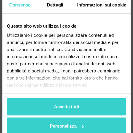
Prenota la tua demo
Consenso
Dettagli
Informazioni sui cookie
Iscriviti a una dimostrazione gratuita con il nostro
esperto
Questo sito web utilizza i cookie
Utilizziamo i cookie per personalizzare contenuti ed
Il tuo nome
annunci, per fornire funzionalità dei social media e per
analizzare il nostro traffico. Condividiamo inoltre
informazioni sul modo in cui utilizzi il nostro sito con i
Azienda
nostri partner che si occupano di analisi dei dati web,
pubblicità e social media, i quali potrebbero combinarle
con altre informazioni che hai fornito loro o che hanno
raccolto dal tuo utilizzo dei loro servizi.
Email
Accetta tutti
Personalizza
Facendo clic su "Invia", accetti la nostra
politica sulla privacy
e ci