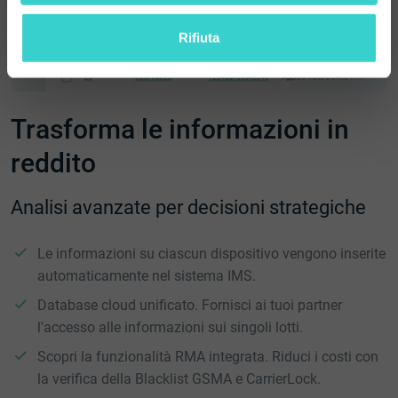
autorizzi a inviarti e-mail
Rifiuta
Trasforma le informazioni in
reddito
Analisi avanzate per decisioni strategiche
Le informazioni su ciascun dispositivo vengono inserite
automaticamente nel sistema IMS.
Database cloud unificato. Fornisci ai tuoi partner
l'accesso alle informazioni sui singoli lotti.
Scopri la funzionalità RMA integrata. Riduci i costi con
la verifica della Blacklist GSMA e CarrierLock.