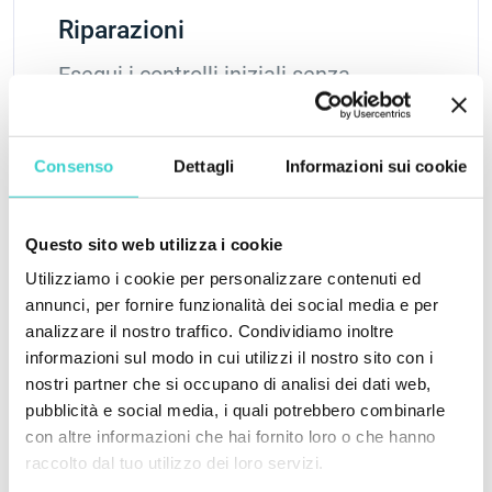
Riparazioni
Esegui i controlli iniziali senza
smontare i telefoni
Scopri di più
Consenso
Dettagli
Informazioni sui cookie
Questo sito web utilizza i cookie
Utilizziamo i cookie per personalizzare contenuti ed
annunci, per fornire funzionalità dei social media e per
analizzare il nostro traffico. Condividiamo inoltre
informazioni sul modo in cui utilizzi il nostro sito con i
Riciclaggio
nostri partner che si occupano di analisi dei dati web,
pubblicità e social media, i quali potrebbero combinarle
Cancellazione dei dati di fino a 60
con altre informazioni che hai fornito loro o che hanno
dispositivi contemporaneamente
raccolto dal tuo utilizzo dei loro servizi.