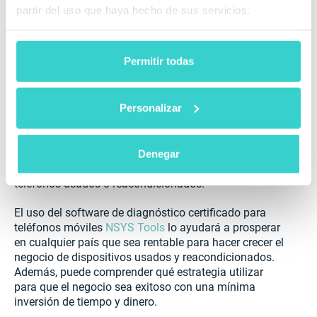
vendiendo teléfonos comprados a sus
partir del uso que haya hecho de sus servicios.
consumidores habituales. Pero carecen de
diversidad de marcas y pueden ofrecer una
pequeña selección de marcas, en su mayoría solo
Permitir todas
dispositivos de Google, Samsung y Apple;
Verizon, T-Mobile, AT&T y otros proveedores de
Personalizar
servicios móviles también se mueven en esta
dirección.
La mayoría de las empresas y proveedores
Denegar
mencionados ofrecen garantías a la hora de vender
teléfonos usados o reacondicionados.
El uso del software de diagnóstico certificado para
teléfonos móviles
NSYS Tools
lo ayudará a prosperar
en cualquier país que sea rentable para hacer crecer el
negocio de dispositivos usados y reacondicionados.
Además, puede comprender qué estrategia utilizar
para que el negocio sea exitoso con una mínima
inversión de tiempo y dinero.