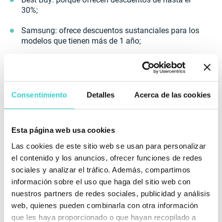
30%;
Samsung: ofrece descuentos sustanciales para los
modelos que tienen más de 1 año;
Apple: cuenta con un programa de
reacondicionamiento certificado en todo el mundo.
Como productos nuevos respaldados por una
garantía de un año;
Consentimiento
Detalles
Acerca de las cookies
Amazon: también tiene su propio programa
Amazon Renewed con productos
Esta página web usa cookies
reacondicionados, usados o de caja abierta como
productos "reacondicionados certificados" como
Las cookies de este sitio web se usan para personalizar
nuevos de alta calidad a precios muy reducidos. En
el contenido y los anuncios, ofrecer funciones de redes
enero de 2019
entró en vigor el nuevo acuerdo
sociales y analizar el tráfico. Además, compartimos
entre Apple y Amazon
. La nueva política de
información sobre el uso que haga del sitio web con
Amazon permite vender productos Apple
nuestros partners de redes sociales, publicidad y análisis
únicamente a revendedores autorizados de Apple;
web, quienes pueden combinarla con otra información
Gazelle construyó su negocio restaurando y
que les haya proporcionado o que hayan recopilado a