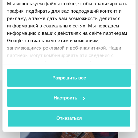
Мы используем файлы cookie, чтобы анализировать
прозрачность ваших сделок на рынке. Свяжитесь
трафик, подбирать для вас подходящий контент и
с нами уже сегодня, чтобы узнать больше!
рекламу, а также дать вам возможность делиться
информацией в социальных сетях. Мы передаем
информацию о ваших действиях на сайте партнерам
Google: социальным сетям и компаниям,
занимающимся рекламой и веб-аналитикой. Наши
партнеры могут комбинировать эти сведения с
Запросить Демо
предоставленной вами информацией, а также
данными, которые они получили при использовании
вами их сервисов.
Разрешить все
Читайте также
Настроить
Отказаться