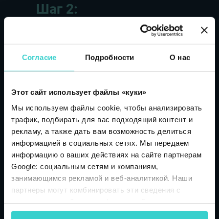
Шаг 2:
Оценка функционального
состояния
Забронируйте демонстрацию
NSYS Diagnostics проводит более 60
Согласие
Подробности
О нас
тестов для выявления более 100
Зарегистрируйтесь на бесплатную демонстрацию
аппаратных проблем, включая
с нашим экспертом
проверку батареи, IMEI в черных
Этот сайт использует файлы «куки»
списках, блокировку SIM, «битые»
пиксели, проблемы со звуком и др.
Мы используем файлы cookie, чтобы анализировать
Ваше имя
Подробнее
трафик, подбирать для вас подходящий контент и
рекламу, а также дать вам возможность делиться
информацией в социальных сетях. Мы передаем
Название компании
информацию о ваших действиях на сайте партнерам
Google: социальным сетям и компаниям,
занимающимся рекламой и веб-аналитикой. Наши
партнеры могут комбинировать эти сведения с
предоставленной вами информацией, а также
Email
данными, которые они получили при использовании