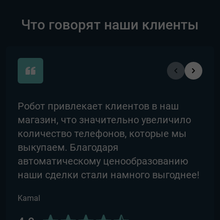
Что говорят наши клиенты
Pобот привлекает клиентов в наш
Ree
магазин, что значительно увеличило
про
количество телефонов, которые мы
обе
выкупаем. Благодаря
рез
автоматическому ценообразованию
уст
наши сделки стали намного выгоднее!
пов
Kamal
Tho