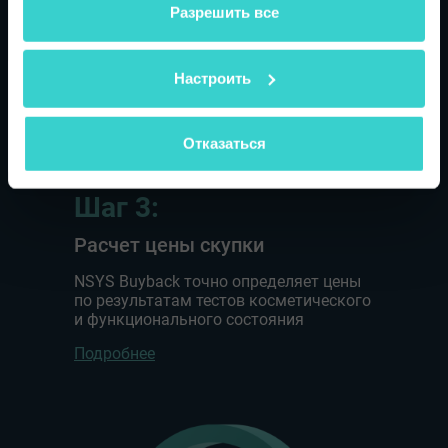
вами их сервисов.
Разрешить все
Настроить
Нажимая "Подтвердить", вы соглашаетесь с нашей
политикой
конфиденциальности
и разрешаете нам отправлять вам
электронные письма.
Отказаться
Шаг 3:
Расчет цены скупки
NSYS Buyback точно определяет цены
по результатам тестов косметического
и функционального состояния
Подробнее