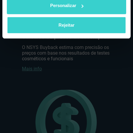
Personalizar
Ao clicar em "Submeter", você concorda com nossa
Política de
Privacidade
e nos permite enviar-lhe e-mails.
Step 3:
Rejeitar
Cálculos de precos de recompras
O NSYS Buyback estima com precisão os
preços com base nos resultados de testes
cosméticos e funcionais
Mais info