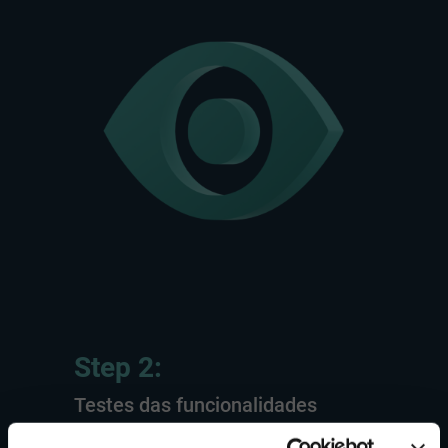
Step 2:
Testes das funcionalidades
O NSYS Diagnostics realiza mais de 60