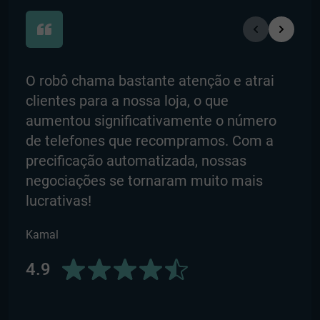
O robô chama bastante atenção e atrai
O R
clientes para a nossa loja, o que
noss
aumentou significativamente o número
Ele 
de telefones que recompramos. Com a
con
precificação automatizada, nossas
ava
negociações se tornaram muito mais
aum
lucrativas!
Tho
Kamal
5.0
4.9