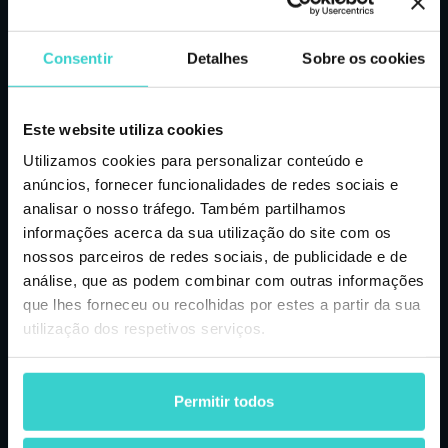
testes para identificar mais de 100
problemas de hardware, incluindo teste de
bateria, verificação de IMEI em listas
Reserve a sua demo
Consentir
Detalhes
Sobre os cookies
negras, bloqueio de SIM, pixels
queimados, problemas de áudio, etc.
Inscreva-se para uma demonstração gratuita com o
nosso especialista
Mais info
Este website utiliza cookies
Utilizamos cookies para personalizar conteúdo e
Teu nome
anúncios, fornecer funcionalidades de redes sociais e
analisar o nosso tráfego. Também partilhamos
informações acerca da sua utilização do site com os
Nome da empresa
nossos parceiros de redes sociais, de publicidade e de
análise, que as podem combinar com outras informações
que lhes forneceu ou recolhidas por estes a partir da sua
utilização dos respetivos serviços.
Email
Permitir todos