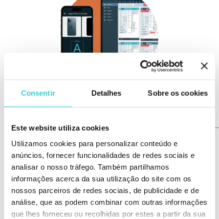
Consentir
Detalhes
Sobre os cookies
Este website utiliza cookies
Ecossistema All-in-
Utilizamos cookies para personalizar conteúdo e
One
anúncios, fornecer funcionalidades de redes sociais e
analisar o nosso tráfego. Também partilhamos
Solução fácil de usar com serviços
informações acerca da sua utilização do site com os
interconectados
nossos parceiros de redes sociais, de publicidade e de
análise, que as podem combinar com outras informações
Não há necessidade de usar
nenhum equipamento específico,
que lhes forneceu ou recolhidas por estes a partir da sua