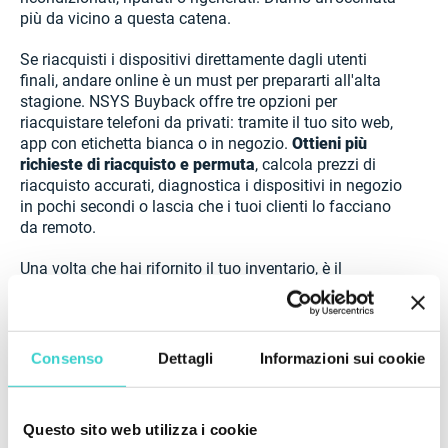
più da vicino a questa catena.
Se riacquisti i dispositivi direttamente dagli utenti
finali, andare online è un must per prepararti all'alta
stagione. NSYS Buyback offre tre opzioni per
riacquistare telefoni da privati: tramite il tuo sito web,
app con etichetta bianca o in negozio.
Ottieni più
richieste di riacquisto e permuta
, calcola prezzi di
riacquisto accurati, diagnostica i dispositivi in ​​negozio
in pochi secondi o lascia che i tuoi clienti lo facciano
da remoto.
Una volta che hai rifornito il tuo inventario, è il
momento di controllare le condizioni estetiche e
funzionali dei dispositivi. È allora che
NSYS
Autograding
viene alla luce: valuta le condizioni
esterne dei tuoi dispositivi con l'aiuto dell'Intelligenza
Consenso
Dettagli
Informazioni sui cookie
Artificiale, condividi le foto del tuo stock in varie chat e
gruppi
per vendere più velocemente
. E le funzioni?
NSYS Diagnostics e NSYS Data Erasure sono
Questo sito web utilizza i cookie
progettati per testare i telefoni, cancellare i dati,