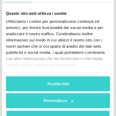
Questo sito web utilizza i cookie
Utilizziamo i cookie per personalizzare contenuti ed
NSYS Buyback
annunci, per fornire funzionalità dei social media e per
analizzare il nostro traffico. Condividiamo inoltre
La soluzione a tutti questi problemi è
NSYS Buyback
,
informazioni sul modo in cui utilizzi il nostro sito con i
un software automatizzato per la valutazione dei
dispositivi usati in fase di acquisto e vendita. La
nostri partner che si occupano di analisi dei dati web,
nostra soluzione consente di:
pubblicità e social media, i quali potrebbero combinarle
con altre informazioni che hai fornito loro o che hanno
Aumentare la velocità del lavoro e il numero di
raccolto dal tuo utilizzo dei loro servizi.
dispositivi valutati
Eliminare l'errore umano automatizzando il
processo di valutazione
Accetta tutti
Ottenere un valore accurato del dispositivo
attraverso test dettagliati sia delle condizioni
Personalizza
estetiche che della funzionalità
Godi di un embed completamente personalizzabile sul