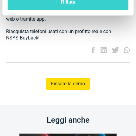
Rifiuta
tuo sito web o lancia la tua applicazione white label
per stimare il prezzo del dispositivo in negozio, sul sito
web o tramite app.
Riacquista telefoni usati con un profitto reale con
NSYS Buyback!
Fissare la demo
Leggi anche