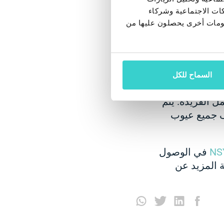
 تحتوي على شريحة NFC. لا توجد محاور USB أو كبلات. فقط قم بعمل
كات الاجتماعية وشركاء
علومات أخرى يحصلون عليها من
 تعريف Wi-Fi وتطبيق NSYS Test بالفعل. يمكنك تخطي
ال. يصل متوسط ​​
السماح للكل
ع جوانبها. يمكنك
ل الفريدة. يتم
اف جميع عيوب
في الوصول
معرفة المزيد عن