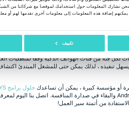
تنشيط جميع الأدوات التي
، فنحن نشارك المعلومات حول استخدامك لموقعنا مع شركائنا من الشب
تخدمها طوال الوقت!
ين يمكنهم إضافة هذه المعلومات إلى معلومات أخرى تقدمها لهم أو م
مع التنشيط ، تم تثبيت وإعداد ملف
 والانتقال بسرعة إلى التشخيص ، مما يوفر الوقت والم
قبة الجودة.
تكييف
تتكيف NSYS Diagnostics مع كل عنصر متحرك عن طريق التحقق من جمي
 لكل فئة من فئات الهواتف الذكية وفقًا لمتطلبات العم
ًا ويسهل تنفيذه ، لذلك يمكن حتى للمشغل المبتدئ اكتش
ة أو مؤسسة كبيرة ، يمكن أن تساعدك
حلول برامج NSYS
إلى جذر مشكلات Android والبقاء في صدارة المنافسة. اتصل بنا اليوم ل
لاستفادة من أتمتة سير العمل!