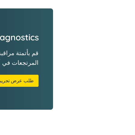
قم بأتمتة مراقبة
المرتجعات في أعمالك با
طلب عرض تجريب