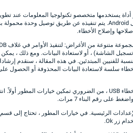
ح أخطاء USB هو أداة يستخدمها متخصصو تكنولوجيا المعلومات عند تط
بناءً على نظام التشغيل Android. يتم تنفيذه عن طريق توصيل وحدة محم
لاحها وإصلاح الأخطاء.
جيل الشاشة) ، أو لاستعادة البيانات. ومع ذلك ، يمكن 
سبة للفنيين المبتدئين. في هذه المقالة ، سنقدم إرشاد
اء سلسة لاستعادة البيانات المحذوفة أو الحصول على
1. قبل إجراء تصحيح أخطاء USB ، من الضروري تمكين خيارات المطور أو
غط على رقم البناء 7 مرات.
لإعدادات الرئيسية. في خيارات المطور ، تحتاج إلى قسم