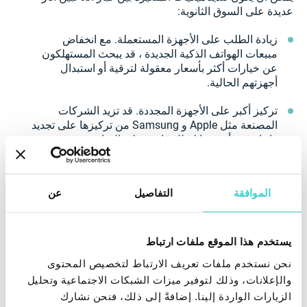
عديدة على السوق الثانوية:
زيادة الطلب على الأجهزة المستعملة. مع انخفاض
مبيعات الهواتف الذكية الجديدة ، قد يبحث المستهلكون
عن خيارات أكثر بأسعار معقولة لترقية أو استبدال
أجهزتهم الحالية.
تركيز أكبر على الأجهزة المجددة. قد تزيد الشركات
المصنعة مثل Apple و Samsung من تركيزها على تجديد
وإعادة بيع أجهزتها لتظل قادرة على المنافسة ، وتقدم
خيارات أكثر فعالية من حيث التكلفة مع ضمان الجودة
والضمان المدعومين من الشركة المصنعة.
الموافقة
التفاصيل
عن
دورات حياة أطول للجهاز. مع احتمال اختيار الأشخاص
للأجهزة المستخدمة ، قد يحتفظون بهواتفهم الذكية
لفترات أطول ، مما يؤدي إلى إطالة دورات حياة الهاتف
المحمول.
يستخدم هذا الموقع ملفات ارتباط
نحن نستخدم ملفات تعريف الارتباط لتخصيص المحتوى
تجزئة السوق. نظرًا لأن Apple و OPPO تشهدان نموًا
والإعلانات، وذلك لتوفير ميزات الشبكات الاجتماعية وتحليل
بينما تواجه العلامات التجارية الكبرى الأخرى انخفاضات ،
فقد يصبح الإعداد أكثر تشتتًا ، مع توفر مجموعة متنوعة
الزيارات الواردة إلينا. إضافةً إلى ذلك، فنحن نشارك