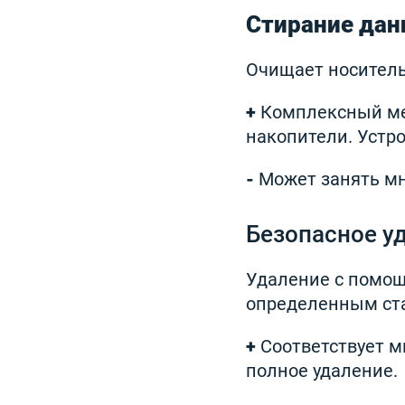
Стирание да
Очищает носитель
+
Комплексный мет
накопители. Устр
-
Может занять мн
Безопасное у
Удаление с помощ
определенным ста
+
Соответствует 
полное удаление.