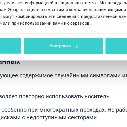
од включает в себя удаление файлов или
ть делиться информацией в социальных сетях. Мы передае
ие носителя данных.
рам Google: социальным сетям и компаниям, занимающимся 
 могут комбинировать эти сведения с предоставленной вам
ебует специализированных инструментов.
чили при использовании вами их сервисов.
торых инструментов удаленную информацию
о создает риск для конфиденциальных данных.
Настроить
анных
вующее содержимое случайными символами и
воляет повторно использовать носитель.
 особенно при многократных проходах. Не рабо
исками с недоступными секторами.