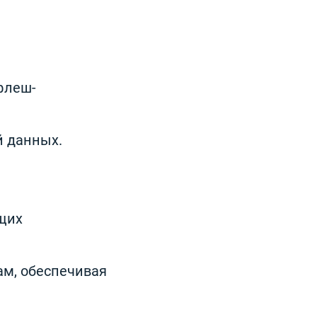
флеш-
й данных.
щих
м, обеспечивая