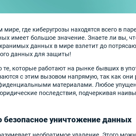
мире, где киберугрозы находятся всего в паре
ых имеет большое значение. Знаете ли вы, что
м хранимых данных в мире взлетит до потряса
ного данных для защиты!
о те, которые работают на рынке бывших в уп
ваются с этим вызовом напрямую, так как они 
нфиденциальными материалами. Любое упуще
 юридические последствия, подчеркивая наив
 безопасное уничтожение данных
азумевает необратимое удаление. Этого можн