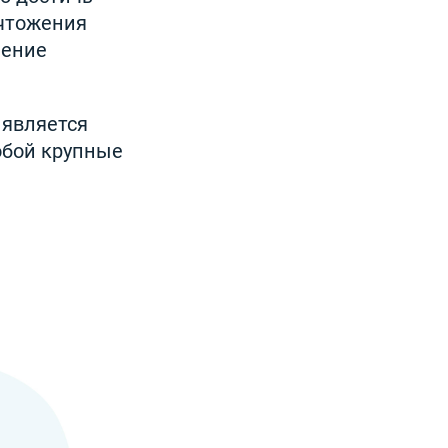
чтожения
ление
 является
обой крупные