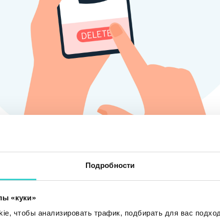
ых методов уничтожения данных
Подробности
лов и форматирование диска
лы «куки»
e, чтобы анализировать трафик, подбирать для вас подход