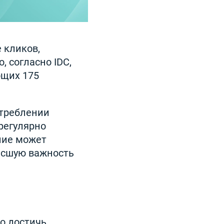
 кликов,
, согласно IDC,
ющих 175
отреблении
регулярно
ние может
ысшую важность
о достичь