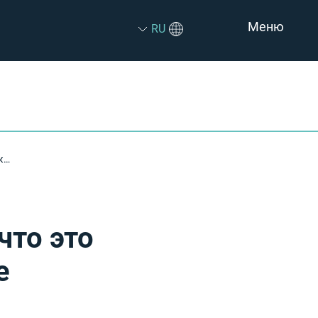
Меню
RU
Методы уничтожения данных – что это означает? Какой из них наиболее безопасен?
что это
е