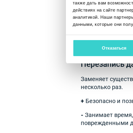
Этот базовый мет
также дать вам возможнос
переформатирован
действиях на сайте партне
аналитикой. Наши партнеры
+
Быстрый и не тр
данными, которые они полу
-
С помощью неко
восстановить, чт
Отказаться
Перезапись д
Заменяет сущест
несколько раз.
+
Безопасно и поз
-
Занимает время,
поврежденными д