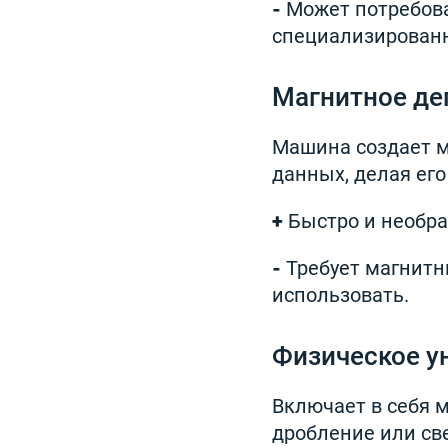
-
Может потребова
специализированн
Магнитное де
Машина создает м
данных, делая ег
+
Быстро и необра
-
Требует магнитн
использовать.
Физическое у
Включает в себя 
дробление или св