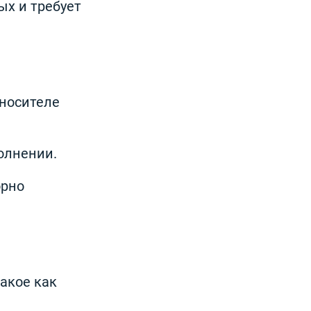
х и требует
 носителе
олнении.
орно
акое как