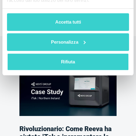
Accetta tutti
Personalizza
Leggi anche
Rifiuta
Rivoluzionario: Come Reeva ha