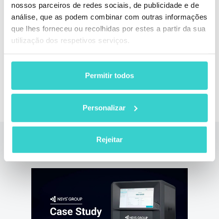
nossos parceiros de redes sociais, de publicidade e de
Automatize o controlo de qualidade, acelere os
análise, que as podem combinar com outras informações
testes e reduza as devoluções no seu negócio com
que lhes forneceu ou recolhidas por estes a partir da sua
NSYS Diagnostics
utilização dos respetivos serviços.
Agendar uma DEMO
Permitir todos
Personalizar
Rejeitar
Leia também