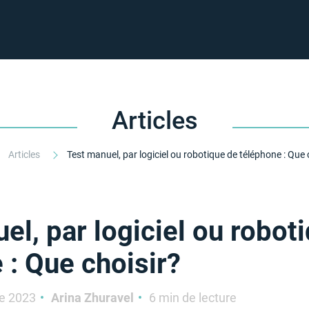
Articles
Articles
el, par logiciel ou robot
 : Que choisir?
e 2023
Arina Zhuravel
6 min de lecture