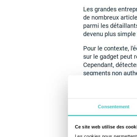
Les grandes entrepri
de nombreux article
parmi les détaillants
devenu plus simple e
Pour le contexte, l
sur le gadget peut 
Cependant, détecter
segments non authe
Un autre point à co
techniciens évaluen
leur expérience. En 
Consentement
plateformes et tous
Ce site web utilise des cook
Les cookies nous permettent d