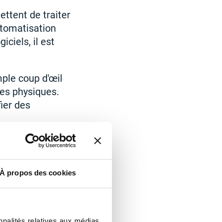
ettent de traiter
utomatisation
iciels, il est
mple coup d'œil
ges physiques.
ier des
andardisé. Les
ersonnel et de
outes les
À propos des cookies
on uniformes.
nnalités relatives aux médias