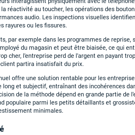
urs interagissent physiquement avec le téléphone,
 la réactivité au toucher, les opérations des boutons
rmances audio. Les inspections visuelles identifi
es rayures ou les fissures.
ûts, par exemple dans les programmes de reprise, 
'employé du magasin et peut être biaisée, ce qui en
trop cher, l'entreprise perd de l'argent en payant trop 
lient partira insatisfait du prix.
uel offre une solution rentable pour les entreprise
e long et subjectif, entraînant des incohérences da
cision de la méthode dépend en grande partie de l
end populaire parmi les petits détaillants et grossis
vestissement minimales.
sé