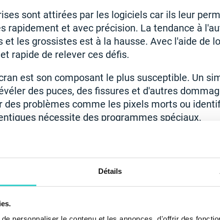
ses sont attirées par les logiciels car ils leur perm
s rapidement et avec précision. La tendance à l'a
 et les grossistes est à la hausse. Avec l'aide de log
t rapide de relever ces défis.
'écran est son composant le plus susceptible. Un si
révéler des puces, des fissures et d'autres domma
 des problèmes comme les pixels morts ou identif
ntiques nécessite des programmes spéciaux.
nsidérer est l'absence d'un système de notation st
t l'état cosmétique en fonction de leur jugement p
revanche, le logiciel utilise un cadre cohérent sur t
Détails
 les gadgets, garantissant des résultats de notati
ies.
e personnaliser le contenu et les annonces, d'offrir des fonctio