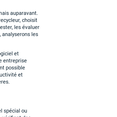
mais auparavant.
recycleur, choisit
ester, les évaluer
, analyserons les
giciel et
e entreprise
nt possible
ctivité et
ères.
l spécial ou