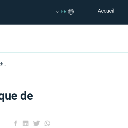
Accueil
FR
Test manuel, par logiciel ou robotique de téléphone : Que choisir?
ique de