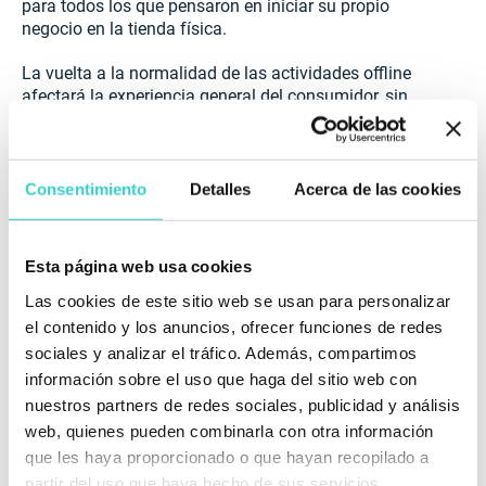
para todos los que pensaron en iniciar su propio
negocio en la tienda física.
La vuelta a la normalidad de las actividades offline
afectará la experiencia general del consumidor, sin
embargo, el poder adquisitivo no se recuperará
rápidamente, sino gradualmente a medida que la
economía crezca.
Consentimiento
Detalles
Acerca de las cookies
Mercado de dispositivos de segunda mano
En cuanto al mercado de segunda mano, todo se
Esta página web usa cookies
mantiene estable, más o menos. El valor de los
Las cookies de este sitio web se usan para personalizar
dispositivos de segunda mano se ha mantenido
prácticamente igual en medio de toda la pandemia.
el contenido y los anuncios, ofrecer funciones de redes
Esta dinámica continúa hasta hoy. Las repercusiones
sociales y analizar el tráfico. Además, compartimos
del brote de COVID-19 podrían impulsar el segmento
información sobre el uso que haga del sitio web con
de los smartphones reacondicionados más baratos,
nuestros partners de redes sociales, publicidad y análisis
ya que los consumidores recortan el gasto
web, quienes pueden combinarla con otra información
discrecional.
que les haya proporcionado o que hayan recopilado a
partir del uso que haya hecho de sus servicios.