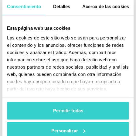
Consentimiento
Detalles
Acerca de las cookies
ITC es un buen evento de networking en la industria de
la telefonía móvil, la informática y la electrónica de
consumo. Pone a las empresas de la industria de todo
el mundo, en contacto.
Esta página web usa cookies
Las cookies de este sitio web se usan para personalizar
"El evento ITC es mucho más que coleccionar tarjetas
de visita y apretones de manos. Se trata de establecer
el contenido y los anuncios, ofrecer funciones de redes
relaciones comerciales que perduren en el tiempo",
sociales y analizar el tráfico. Además, compartimos
afirman los organizadores de la ITC.
información sobre el uso que haga del sitio web con
nuestros partners de redes sociales, publicidad y análisis
web, quienes pueden combinarla con otra información
que les haya proporcionado o que hayan recopilado a
partir del uso que haya hecho de sus servicios.
Permitir todas
En la exposición estarán presentes nuestros productos
estrellas, los cuales presentamos con orgullo a
nuestros socios y clientes. Le invitamos a visitar
Personalizar
nuestro stand.