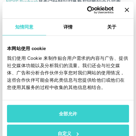
NSYS Buyback
是专门针对以旧换新与回购行业公司而
研发的平台。此种平台帮助那些参加回购行业的公司提
高经营利润、消除人为错误和不必的开支、提高客户的
信任和忠诚度。
知情同意
详情
关于
通过可调式的测试判断出准确设备价格
基于市场价格计算手机回收价格
本网站使用 cookie
我们使用 Cookie 来制作贴合用户需求的内容与广告、提供
云平台管理系统，自动收集所有交易的数据
社交媒体功能以及分析我们的流量。我们还会与社交媒
内置和简单的手机诊断流程
体、广告和分析合作伙伴分享您对我们网站的使用情况，
这些合作伙伴可能会将此类信息与您提供给他们或他们在
可上传自己的设备清单
您使用其服务的过程中收集的其他信息相结合。
支持Windows和Mac OS X系统，运行非常流畅
全部允许
自定义