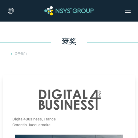
褒奖
关于我们
Digital4Business, France
Corentin Jacquemaire