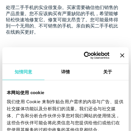
处理二手手机的实业很复杂。买家需要确信他们销售的
产品质量。您不应该购买有严重缺陷的手机，希望能够
轻松快速地修复它。修复可能太昂贵了。您可能最终得
到一个无用的、不可销售的手机。亲自购买二手手机比
在线购买更好。
知情同意
详情
关于
最后但同样重要的一点是这个建议。为了使企业成功并
使客户对他们的设备感到满意，您需要有一定水平的质
量：手机必须是无缺陷的、
被清除
前所有者的个人信
息，并通过
证明文件
进行测试。
本网站使用 cookie
我们使用 Cookie 来制作贴合用户需求的内容与广告、提供
我们为批发商、零售商、修理店、而制造商等公司提供
社交媒体功能以及分析我们的流量。我们还会与社交媒
了软件解决方案。NSYS 解决方案生态系统旨在提高二
体、广告和分析合作伙伴分享您对我们网站的使用情况，
手手机和平板电脑的转售价值并扩展您的业务。
这些合作伙伴可能会将此类信息与您提供给他们或他们在
使用
NSYS Buyback
设置正确的价格
您使用其服务的过程中收集的其他信息相结合。