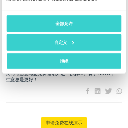
使用
NSYS Autograding
检查外观状况
使用
NSYS Diagnostics
检测功能缺陷
全部允许
使用
NSYS Data Erasure
安全擦除个人数据
自定义
使用
NSYS Inventory
跟踪您的库存
利用 NSYS 的自动化解决方案将您的业务提升到新的
拒绝
水平！
我们很愿意与您免费通话并进一步解释。有了 NSYS，
生意总是更好！
申请免费在线演示