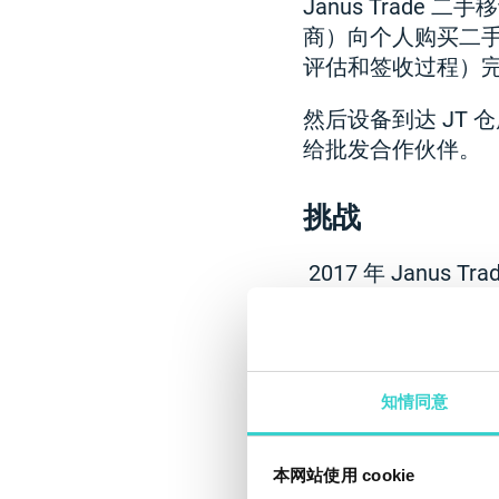
Janus Trad
商）向个人购买二
评估和签收过程）完全由
然后设备到达 JT
给批发合作伙伴。
挑战
2017 年 Janu
解决方案。 该解决
结果，JT对下列现
知情同意
- 设备评估的粗心
检查。
本网站使用 cookie
- 因此，设备价格