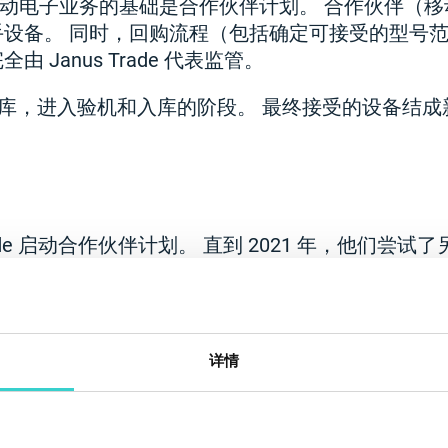
e 二手移动电子业务的基础是合作伙伴计划。 合作伙伴
手设备。 同时，回购流程（包括确定可接受的型号
 Janus Trade 代表监管。
 仓库，进入验机和入库的阶段。 最终接受的设备结
s Trade 启动合作伙伴计划。 直到 2021 年，他们
方案由简单的 3 个问题、价格生成器和交易文件打
象很不满意：
详情
大意。 当时他们没有价格计算器和问题定制工具，
大幅下降。 由于评估不准确，他们不得不降低购买