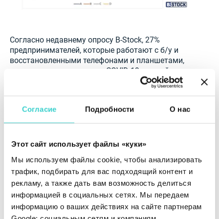
Согласно недавнему опросу B-Stock, 27%
предпринимателей, которые работают с б/у и
восстановленными телефонами и планшетами,
пока не ощутили влияния COVID-19 на свой
бизнес. Компании, которые работали в условиях
ограничений, теперь перешли на онлайн-торговлю.
На это повлияли два основных фактора: во-
Согласие
Подробности
О нас
первых, изменилось поведение покупателей
(теперь все предпочитают делать покупки
онлайн), во-вторых, предприниматели снизили
расходы на аренду и заработную плату
Этот сайт использует файлы «куки»
сотрудников.
Мы используем файлы cookie, чтобы анализировать
трафик, подбирать для вас подходящий контент и
Узнайте, как настроить удаленную диагностику,
в
рекламу, а также дать вам возможность делиться
этой статье
.
информацией в социальных сетях. Мы передаем
Вы офлайн-ритейлер? Сегодня отличная
информацию о ваших действиях на сайте партнерам
возможность запустить свой интернет-магазин на
Google: социальным сетям и компаниям,