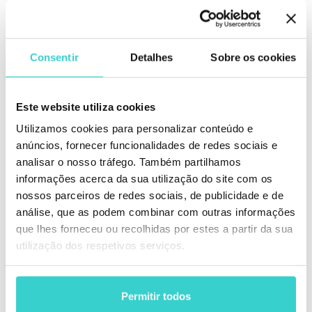
Como Iniciar um Negócio de Reparo de
Celulares: 7 Passos
Consentir
Detalhes
Sobre os cookies
Uma vez preparado, você pode começar a colocar em
prática seu plano de negócios, passo a passo:
Este website utiliza cookies
Faça o cadastro da sua empresa na forma de
pessoa jurídica de sua escolha e configure o
Utilizamos cookies para personalizar conteúdo e
pagamento de impostos. Essa é a primeira etapa
anúncios, fornecer funcionalidades de redes sociais e
para basicamente qualquer negócio.
analisar o nosso tráfego. Também partilhamos
informações acerca da sua utilização do site com os
Obtenha os registros necessários. Eles variam
muito de país para país e de região para região.
nossos parceiros de redes sociais, de publicidade e de
Por exemplo, alguns estados dos EUA exigem
análise, que as podem combinar com outras informações
uma licença específica para realizar reparos
que lhes forneceu ou recolhidas por estes a partir da sua
eletrônicos.
utilização dos respetivos serviços.
Abra uma conta bancária, separando seu
orçamento pessoal do orçamento de seu
Permitir todos
negócio.