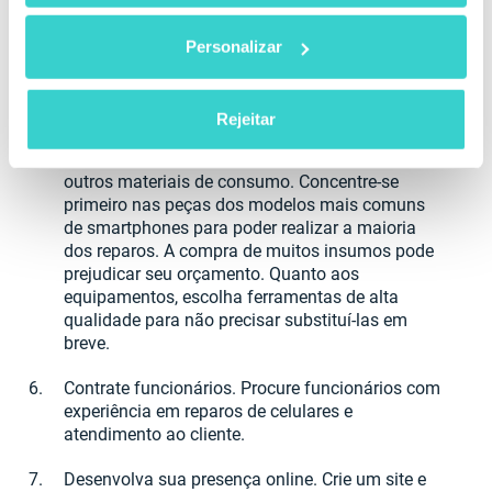
Encontre e alugue um espaço. Como já
discutimos anteriormente, ele deve ser de fácil
Personalizar
acesso para seus clientes. Além disso, considere
se você precisará gastar tempo e dinheiro para
reformar aquele espaço.
Rejeitar
Compre equipamentos, peças de dispositivos e
outros materiais de consumo. Concentre-se
primeiro nas peças dos modelos mais comuns
de smartphones para poder realizar a maioria
dos reparos. A compra de muitos insumos pode
prejudicar seu orçamento. Quanto aos
equipamentos, escolha ferramentas de alta
qualidade para não precisar substituí-las em
breve.
Contrate funcionários. Procure funcionários com
experiência em reparos de celulares e
atendimento ao cliente.
Desenvolva sua presença online. Crie um site e