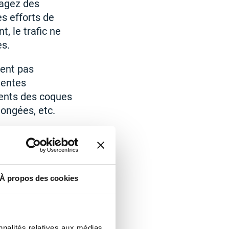
sagez des
s efforts de
 le trafic ne
es.
ient pas
ventes
ients des coques
longées, etc.
À propos des cookies
nnalités relatives aux médias