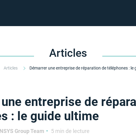
Articles
Articles
une entreprise de répara
s : le guide ultime
NSYS Group Team
5 min de lecture