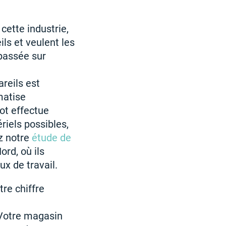
cette industrie,
ils et veulent les
 passée sur
reils est
matise
ot effectue
riels possibles,
ez notre
étude de
ord, où ils
x de travail.
tre chiffre
 Votre magasin