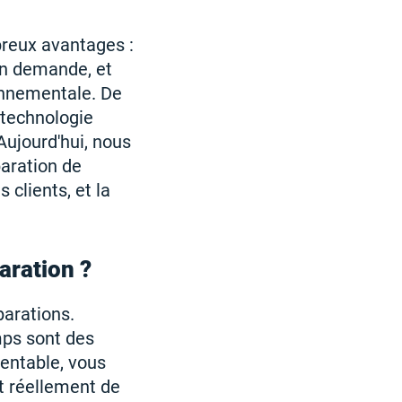
breux avantages :
 en demande, et
ronnementale. De
 technologie
 Aujourd'hui, nous
aration de
 clients, et la
paration ?
parations.
mps sont des
rentable, vous
nt réellement de