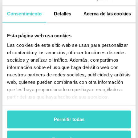
Después de haber hecho la preparación, puedes
comenzar a realizar tu plan de negocios paso a paso:
Consentimiento
Detalles
Acerca de las cookies
Registra tu negocio como la forma de entidad
legal elegida y establece los pagos de
impuestos. Este es el primer paso para
Esta página web usa cookies
prácticamente cualquier negocio.
Las cookies de este sitio web se usan para personalizar
el contenido y los anuncios, ofrecer funciones de redes
Obtén las licencias necesarias. Varían mucho
según el país y la región. Por ejemplo, algunos
sociales y analizar el tráfico. Además, compartimos
estados en EE.UU. requieren una licencia
información sobre el uso que haga del sitio web con
específica para realizar reparaciones
nuestros partners de redes sociales, publicidad y análisis
electrónicas.
web, quienes pueden combinarla con otra información
que les haya proporcionado o que hayan recopilado a
Abre una cuenta bancaria, separando tu
partir del uso que haya hecho de sus servicios.
presupuesto personal del empresarial.
Encuentra y alquila un local. Como discutimos
anteriormente, debe ser fácilmente accesible
Permitir todas
para tus clientes. Además, considera si necesitas
gastar tiempo y dinero reparando el espacio.