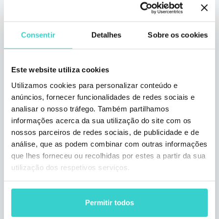
CEBIT 11‑15 de junho de 2018
quinta-feira 21 junho 2018
NSYS Group Team
Consentir
Detalhes
Sobre os cookies
De 11 a 15 de junho de 2018, a empresa
NSYS GROUP participou do festival de
Este website utiliza cookies
negócios de inovações, tecnologias
eletrônicas e digitais, CEBIT 2018. A NSYS
Utilizamos cookies para personalizar conteúdo e
GROUP montou seu estande no pavilhão da
anúncios, fornecer funcionalidades de redes sociais e
gsm Exchange, e houve um número recorde
analisar o nosso tráfego. Também partilhamos
de visitantes durante todo o período da
informações acerca da sua utilização do site com os
exposição. Para nós, este evento foi uma
nossos parceiros de redes sociais, de publicidade e de
excelente oportunidade para demonstrar
nossas atualizações e atrair clientes em
análise, que as podem combinar com outras informações
potencial. Houve muitos atacadistas,
que lhes forneceu ou recolhidas por estes a partir da sua
varejistas, reparadores e participantes do
utilização dos respetivos serviços.
mercado que comercializam dispositivos
usados e recondicionados, além de
fornecedores e distribuidores, que puderam
Permitir todos
conhecer nosso produto e se tornar nossos
parceiros.