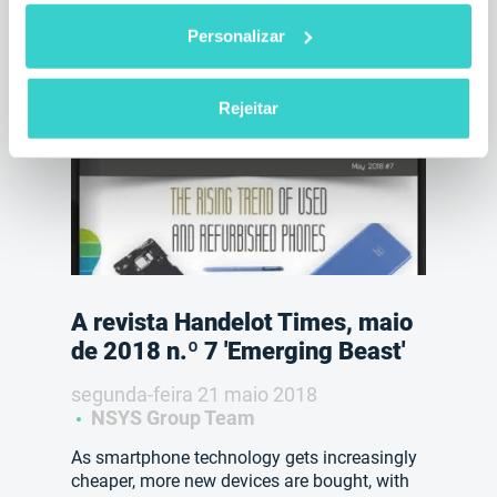
3 min de leitura
Personalizar
Rejeitar
A revista Handelot Times, maio
de 2018 n.º 7 'Emerging Beast'
segunda-feira 21 maio 2018
NSYS Group Team
As smartphone technology gets increasingly
cheaper, more new devices are bought, with