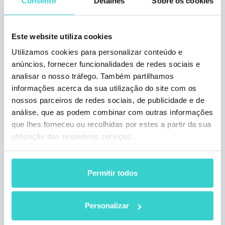
Consentir
Detalhes
Sobre os cookies
Este website utiliza cookies
Utilizamos cookies para personalizar conteúdo e
anúncios, fornecer funcionalidades de redes sociais e
O MWC 2018 é o maior evento
analisar o nosso tráfego. Também partilhamos
mundial da indústria de
informações acerca da sua utilização do site com os
telefones móveis usados e
nossos parceiros de redes sociais, de publicidade e de
ocorrerá em Barcelona de 26 de
análise, que as podem combinar com outras informações
fevereiro a 1 de março de 2018
que lhes forneceu ou recolhidas por estes a partir da sua
utilização dos respetivos serviços.
quinta-feira 01 março 2018
NSYS Group Team
A exposição atrai as melhores e mais
Permitir todos
competitivas empresas do mercado de todo
o mundo. Essa poderosa mistura de
capacidades nos permite encontrar a maioria
Personalizar
de nossos valiosos clientes. Para alguns
deles, será o primeiro encontro presencial