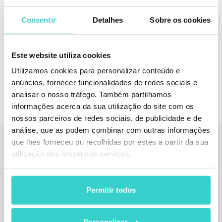
Automatize o controlo de qualidade, acelere os
testes e reduza as devoluções no seu negócio com
Consentir
Detalhes
Sobre os cookies
NSYS Diagnostics
Agendar uma DEMO
Este website utiliza cookies
Utilizamos cookies para personalizar conteúdo e
anúncios, fornecer funcionalidades de redes sociais e
analisar o nosso tráfego. Também partilhamos
informações acerca da sua utilização do site com os
nossos parceiros de redes sociais, de publicidade e de
análise, que as podem combinar com outras informações
que lhes forneceu ou recolhidas por estes a partir da sua
Leia também
utilização dos respetivos serviços.
Permitir todos