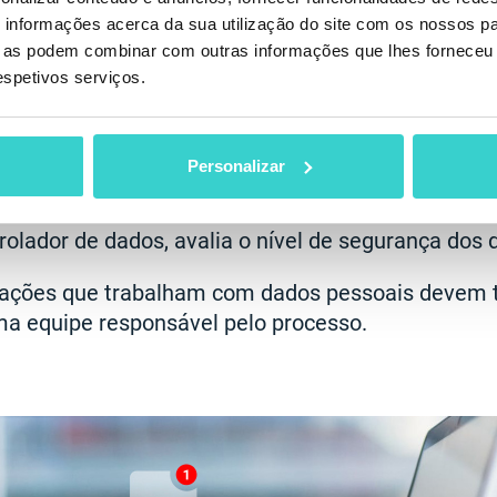
otificar os visitantes sobre as informações que co
informações acerca da sua utilização do site com os nossos pa
ue as podem combinar com outras informações que lhes forneceu 
as, os sites precisam obter o consentimento do tit
respetivos serviços.
a ativa, como, por exemplo, por meio do clique e
ção de dados pessoais, os sites são obrigados a i
Personalizar
so.
trolador de dados, avalia o nível de segurança dos 
zações que trabalham com dados pessoais devem 
ma equipe responsável pelo processo.