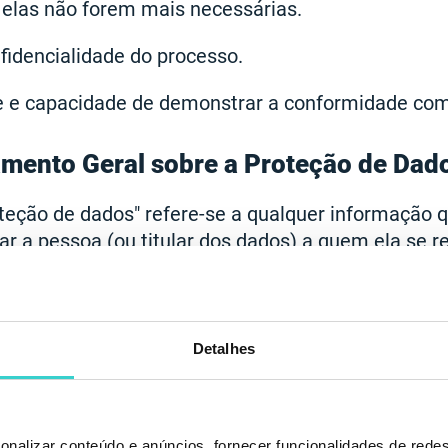
elas não forem mais necessárias.
fidencialidade do processo.
e e capacidade de demonstrar a conformidade co
mento Geral sobre a Proteção de Dado
teção de dados" refere-se a qualquer informação 
car a pessoa (ou titular dos dados) a quem ela se r
minentes são nome, endereço, dados biométrico
isso, dados pessoais incluem informações sobre si
a, endereços IP, etc.
Detalhes
de de dados regulamenta como os sites interagem c
ssoais e proporciona um nível de segurança necess
onalizar conteúdo e anúncios, fornecer funcionalidades de redes