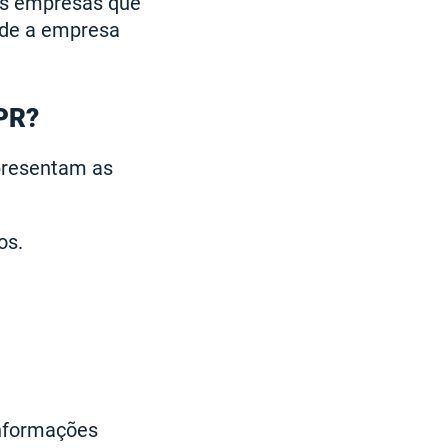
 as empresas que
nde a empresa
DPR?
presentam as
os.
informações