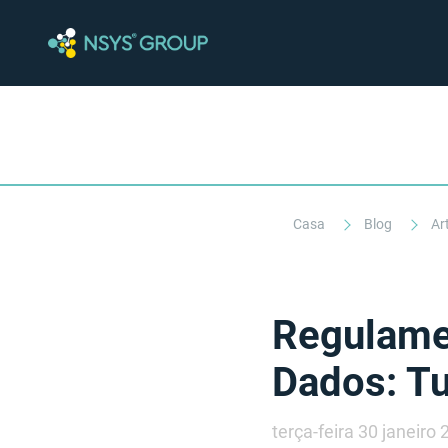
Casa
Blog
Ar
Regulamen
Dados: Tu
terça-feira 30 janeiro