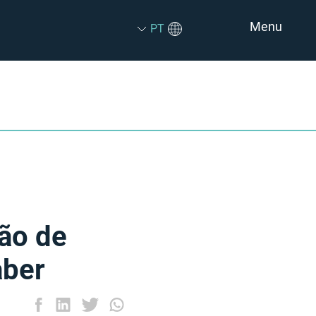
Menu
PT
ão de
aber