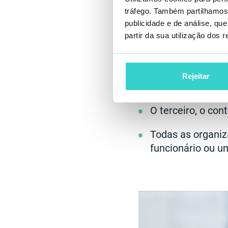
Os sites devem n
tráfego. Também partilhamos 
publicidade e de análise, q
Antes de coletá-l
partir da sua utilização dos 
em qualquer form
Em caso de viola
Rejeitar
usuários sobre is
O terceiro, o con
Todas as organi
funcionário ou u