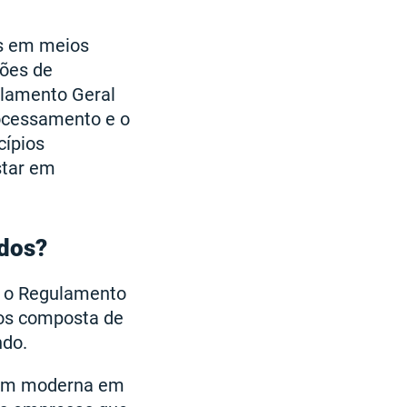
s em meios
ções de
ulamento Geral
rocessamento e o
cípios
star em
ados?
m o Regulamento
dos composta de
ndo.
gem moderna em