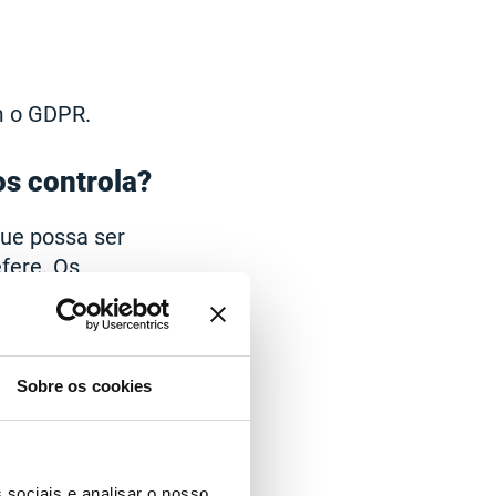
m o GDPR.
s controla?
que possa ser
efere. Os
s e números de
tes visitados,
Sobre os cookies
om os usuários e
ário. Isso inclui
 sociais e analisar o nosso