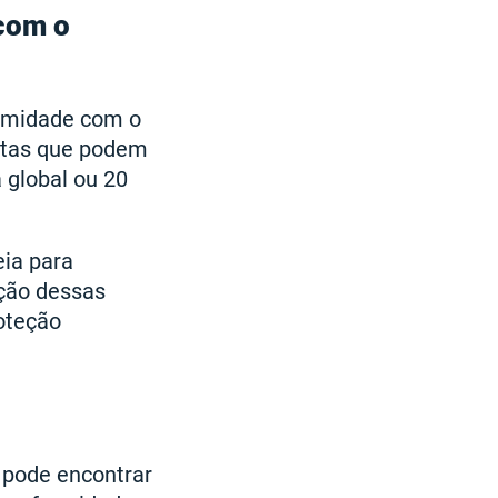
 com o
ormidade com o
ultas que podem
 global ou 20
ia para
ção dessas
oteção
 pode encontrar