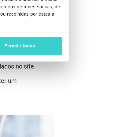
letam.
rceiros de redes sociais, de
ou recolhidas por estes a
ular dos dados
m um botão.
nformar os
Permitir todos
dados no site.
ter um