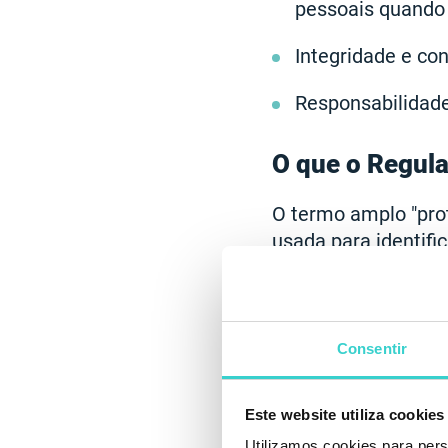
pessoais quando 
Integridade e con
Responsabilidad
O que o Regula
O termo amplo "pro
usada para identifi
exemplos mais proe
documentos. Além d
histórico de pesquis
Consentir
A lei de privacida
suas informações pe
Este website utiliza cookies
vários aspectos:
Utilizamos cookies para pers