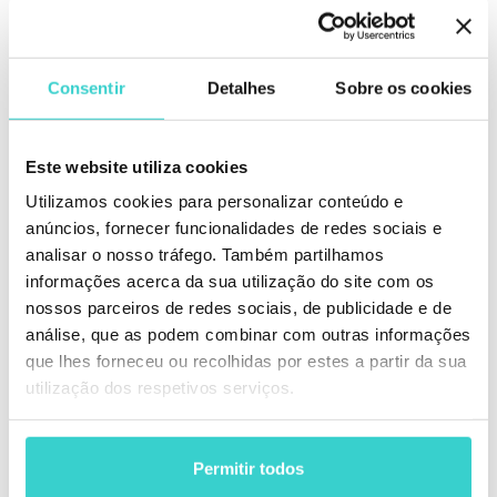
O método Destroy (Destruir) de sanitização de mídia
envolve a destruição física da mídia de
armazenamento, proporcionando o mais alto nível de
Consentir
Detalhes
Sobre os cookies
proteção de dados para informações altamente
sensíveis ou dispositivos irreparáveis. Este método é
particularmente eficaz para eliminar o risco de acesso
Este website utiliza cookies
não autorizado a dados sensíveis, pois impossibilita o
Utilizamos cookies para personalizar conteúdo e
acesso ao tornar a mídia de armazenamento
completamente inutilizável.
anúncios, fornecer funcionalidades de redes sociais e
analisar o nosso tráfego. Também partilhamos
No entanto, o método Destroy tem suas
informações acerca da sua utilização do site com os
desvantagens, tais como o impacto ambiental
nossos parceiros de redes sociais, de publicidade e de
negativo e os custos financeiros associados à
análise, que as podem combinar com outras informações
destruição de dispositivos de armazenamento. As
que lhes forneceu ou recolhidas por estes a partir da sua
empresas precisam avaliar os prós e os contras deste
utilização dos respetivos serviços.
método e considerar técnicas alternativas de
sanitização, como Clear ou Purge, quando apropriado.
Permitir todos