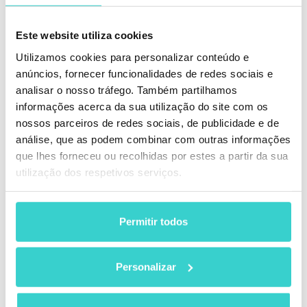
Este website utiliza cookies
Utilizamos cookies para personalizar conteúdo e
anúncios, fornecer funcionalidades de redes sociais e
analisar o nosso tráfego. Também partilhamos
informações acerca da sua utilização do site com os
nossos parceiros de redes sociais, de publicidade e de
análise, que as podem combinar com outras informações
que lhes forneceu ou recolhidas por estes a partir da sua
utilização dos respetivos serviços.
Permitir todos
Como Implementar o Padrão DoD 5220.22-M?
Personalizar
A implementação do padrão DoD 5220.22-M como
parte da sua prática de sanitização de dados requer
alguns passos simples para garantir a exclusão