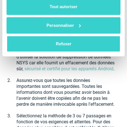
5220.22-M ?
Tout autoriser
La mise en œuvre de la norme DoD 5220.22-M en tant
que partie de votre pratique de sanitisation des
Personnaliser
données nécessite quelques étapes simples pour
assurer l'effacement sécurisé des données des
dispositifs de stockage physiques :
Refuser
Choisissez un logiciel adapté. Envisagez
d'utiliser la solution de suppression de données
NSYS car elle fournit un effacement des données
sûr,
sécurisé et certifié pour les appareils Android
.
Assurez-vous que toutes les données
importantes sont sauvegardées. Toutes les
informations dont vous pourriez avoir besoin à
l'avenir doivent être copiées afin de ne pas les
perdre de manière irrévocable après l'effacement.
Sélectionnez la méthode de 3 ou 7 passages en
fonction de vos exigences et attentes. Pour des