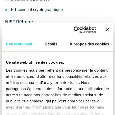
Effacement cryptographique
NIST Détruire
La méthode Détruire de sanitisation des données
implique la destruction physique des supports de
stockage, assurant le plus haut niveau de protection
Consentement
Détails
À propos des cookies
des données pour des informations hautement
sensibles ou des dispositifs irréparables. Cette
méthode est particulièrement efficace pour éliminer le
Ce site web utilise des cookies.
risque d'accès non autorisé à des données sensibles,
car elle rend l'accès impossible en rendant les
Les cookies nous permettent de personnaliser le contenu
supports de stockage complètement inutilisables.
et les annonces, d'offrir des fonctionnalités relatives aux
médias sociaux et d'analyser notre trafic. Nous
Cependant, la méthode Détruire a ses inconvénients,
partageons également des informations sur l'utilisation de
tels que l'impact environnemental négatif et les coûts
notre site avec nos partenaires de médias sociaux, de
financiers associés à la destruction des dispositifs de
publicité et d'analyse, qui peuvent combiner celles-ci
stockage. Les organisations devraient peser les
avantages et les inconvénients de cette méthode et
avec d'autres informations que vous leur avez fournies
envisager des techniques alternatives de sanitisation,
ou qu'ils ont collectées lors de votre utilisation de leurs