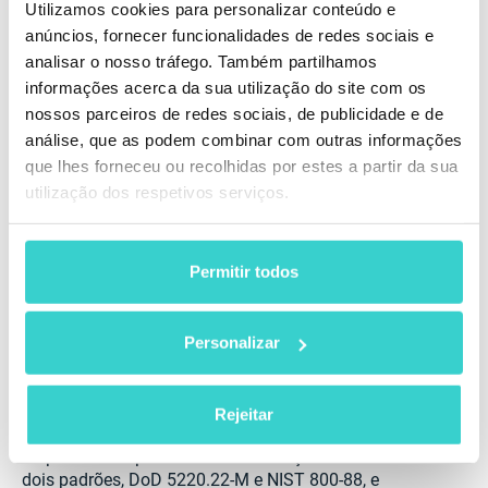
torna mais econômico e versátil do que o padrão DoD.
Utilizamos cookies para personalizar conteúdo e
As empresas devem buscar implementar esses
anúncios, fornecer funcionalidades de redes sociais e
padrões selecionando fornecedores que atendam aos
analisar o nosso tráfego. Também partilhamos
requisitos do DoD e do NIST, garantindo a
informações acerca da sua utilização do site com os
conformidade adequada e a certificação.
nossos parceiros de redes sociais, de publicidade e de
No futuro, os padrões de apagamento de dados
análise, que as podem combinar com outras informações
continuarão a evoluir junto com os avanços
que lhes forneceu ou recolhidas por estes a partir da sua
tecnológicos. A atualização e o aprimoramento
utilização dos respetivos serviços.
contínuos desses padrões são fundamentais para
garantir o apagamento seguro de dados, proteger
informações sensíveis e prevenir violações de dados.
Permitir todos
Manter-se informado sobre esses desenvolvimentos é
muito importante para as empresas manterem
efetivamente seus protocolos de segurança de dados.
Personalizar
Embora ambos os padrões sejam reconhecidos e
usados, o NIST 800-88 ganhou preferência devido à
sua abordagem mais moderna e eficiente em relação
Rejeitar
ao apagamento de dados. É essencial que as
empresas compreendam as diferenças entre esses
dois padrões, DoD 5220.22-M e NIST 800-88, e