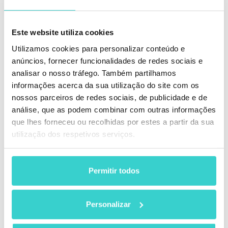
e Purge e atender ao padrão R2 para garantir
segurança e qualidade.
Este website utiliza cookies
Utilizamos cookies para personalizar conteúdo e
anúncios, fornecer funcionalidades de redes sociais e
analisar o nosso tráfego. Também partilhamos
informações acerca da sua utilização do site com os
nossos parceiros de redes sociais, de publicidade e de
análise, que as podem combinar com outras informações
que lhes forneceu ou recolhidas por estes a partir da sua
Nossa solução também passou em um ataque de
utilização dos respetivos serviços.
teste usando o Método de Teste de Declarações de
Produto ADISA e recebeu a certificação ADISA
confirmando que nosso software pode ser usado para
higienizar dados em relação aos níveis de risco 1 e 2.
Permitir todos
ADISA. E funciona para dispositivos Android e iPhone.
Hoje em dia, o procedimento adequado de eliminação
Personalizar
de dados é essencial para qualquer empresa que lida
com dispositivos usados. E para ter certeza de que