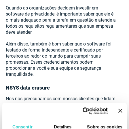
Quando as organizações decidem investir em
software de privacidade, é importante saber que ele é
o mais adequado para a tarefa em questão e atende a
todos os requisitos regulamentares que sua empresa
deve atender.
Além disso, também é bom saber que o software foi
testado de forma independente e certificado por
terceiros ao redor do mundo para cumprir suas
promessas. Esses credenciamentos podem
proporcionar a você e sua equipe de segurança
tranquilidade.
NSYS data erasure
Nós nos preocupamos com nossos clientes que lidam
com dispositivos móveis usados e nos certificamos
de que seus telefones sejam limpos com segurança.
NSYS Data Erasure
é feito para suportar os altos
Consentir
Detalhes
Sobre os cookies
padrões e seguir NIST SP 800-88, usar métodos Clear