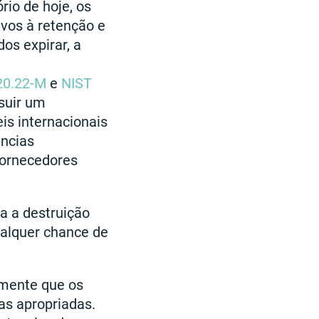
io de hoje, os
ivos à retenção e
os expirar, a
20.22-M
e
NIST
suir um
is internacionais
ências
fornecedores
ma a destruição
ualquer chance de
amente que os
as apropriadas.