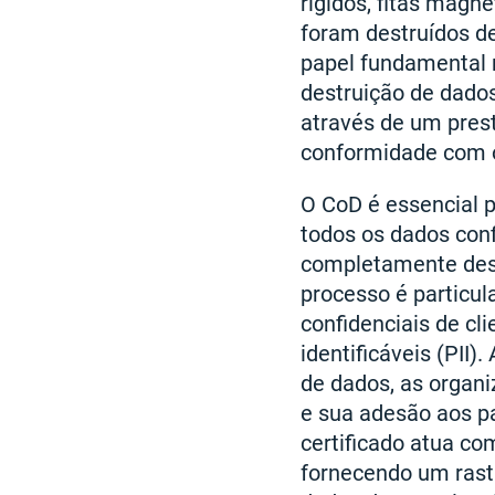
rígidos, fitas magné
foram destruídos de
papel fundamental 
destruição de dado
através de um prest
conformidade com o
O CoD é essencial 
todos os dados conf
completamente destr
processo é particu
confidenciais de cl
identificáveis (PII)
de dados, as orga
e sua adesão aos p
certificado atua co
fornecendo um rast