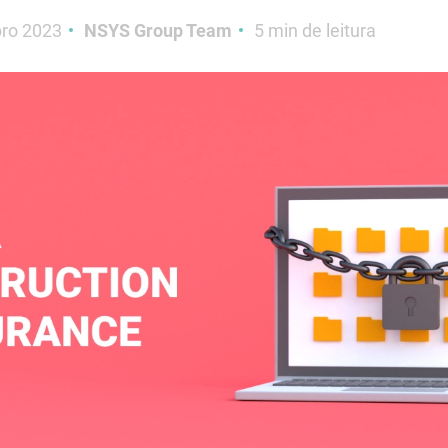
bro 2023
NSYS Group Team
5 min de leitura