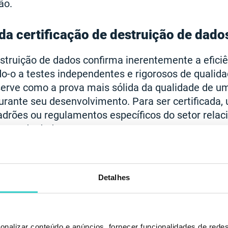
ão.
da certificação de destruição de dado
estruição de dados confirma inerentemente a efici
o-o a testes independentes e rigorosos de qualida
erve como a prova mais sólida da qualidade de um
urante seu desenvolvimento. Para ser certificada,
adrões ou regulamentos específicos do setor relac
rança de dados.
Detalhes
onalizar conteúdo e anúncios, fornecer funcionalidades de redes