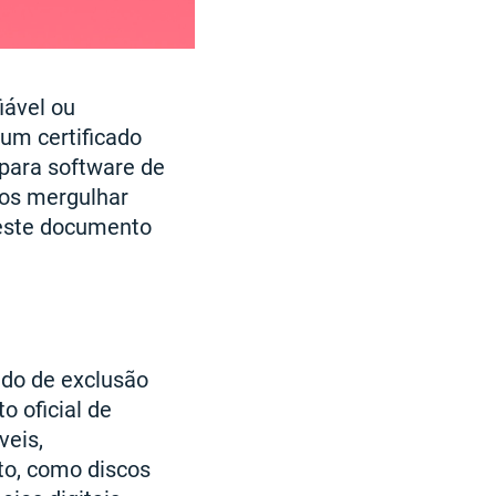
iável ou
 um certificado
 para software de
mos mergulhar
e este documento
ado de exclusão
o oficial de
veis,
o, como discos