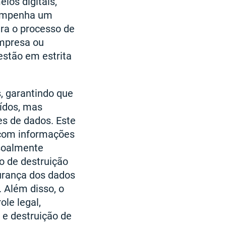
ios digitais,
esempenha um
ra o processo de
empresa ou
estão em estrita
, garantindo que
uídos, mas
es de dados. Este
 com informações
ssoalmente
do de destruição
urança dos dados
 Além disso, o
le legal,
e destruição de