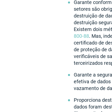
Garante conformi
setores são obri
destruição de da
destruição segura
Existem dois mé
800-88
. Mas, in
certificado de de
de proteção de d
verificáveis de 
terceirizados res
Garante a seguran
efetiva de dados
vazamento de da
Proporciona dest
dados foram dest