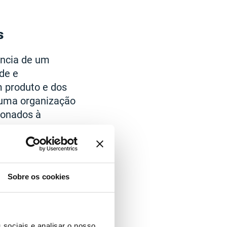
s
ência de um
de e
 produto e dos
 uma organização
ionados à
Sobre os cookies
 sociais e analisar o nosso