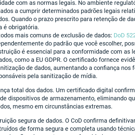
dade com as normas legais. No ambiente regulatór
gados a cumprir determinados padrões legais relat
dos. Quando o prazo prescrito para retenção de dad
 é obrigatória.
todos mais comuns de exclusão de dados:
DoD 52
dependentemente do padrão que você escolher, pos
struição é essencial para a conformidade com as le
ados, como a EU GDPR. O certificado fornece evid
sanitização de dados, aumentando a confiança nos 
ponsáveis pela sanitização de mídia.
ça total dos dados. Um certificado digital confir
 de dispositivos de armazenamento, eliminando q
dos, mesmo em circunstâncias extremas.
ruição segura de dados. O CoD confirma definitiv
ruídos de forma segura e completa usando técnic