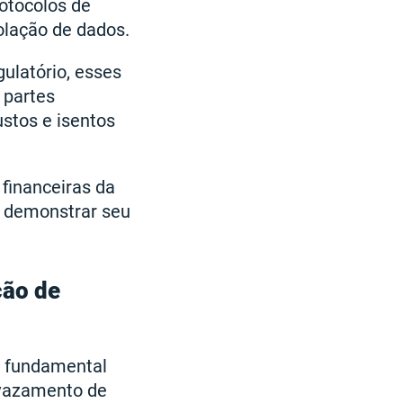
otocolos de
olação de dados.
gulatório, esses
 partes
stos e isentos
financeiras da
o demonstrar seu
ção de
é fundamental
u vazamento de