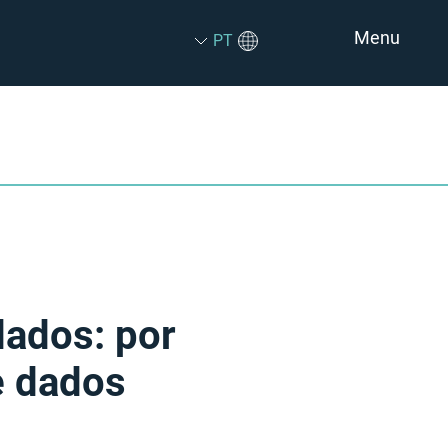
Menu
PT
dados: por
e dados