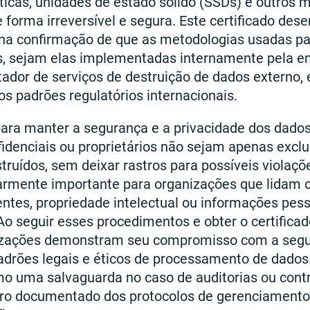
ticas, unidades de estado sólido (SSDs) e outros me
 forma irreversível e segura. Este certificado d
na confirmação de que as metodologias usadas pa
s, sejam elas implementadas internamente pela 
ador de serviços de destruição de dados externo, 
s padrões regulatórios internacionais.
para manter a segurança e a privacidade dos dados
idenciais ou proprietários não sejam apenas excl
uídos, sem deixar rastros para possíveis violaçõ
larmente importante para organizações que lidam
ientes, propriedade intelectual ou informações pe
. Ao seguir esses procedimentos e obter o certifica
nizações demonstram seu compromisso com a seg
adrões legais e éticos de processamento de dados.
mo uma salvaguarda no caso de auditorias ou contro
ro documentado dos protocolos de gerenciamento 