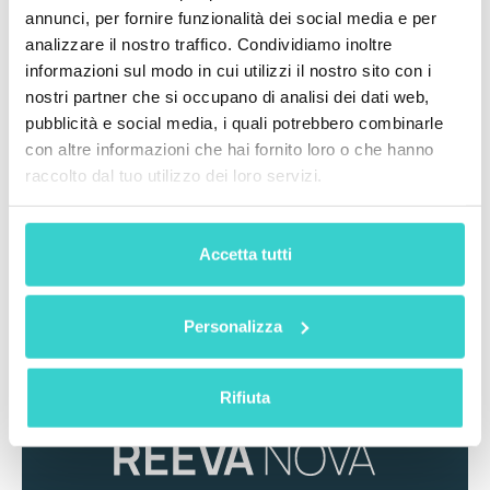
annunci, per fornire funzionalità dei social media e per
analizzare il nostro traffico. Condividiamo inoltre
Il team NSYS ringrazia gli organizzatori e i
informazioni sul modo in cui utilizzi il nostro sito con i
partecipanti per questa esposizione perspicace. Non
nostri partner che si occupano di analisi dei dati web,
vediamo l'ora di vedervi ai prossimi eventi!
pubblicità e social media, i quali potrebbero combinarle
con altre informazioni che hai fornito loro o che hanno
raccolto dal tuo utilizzo dei loro servizi.
Accetta tutti
Personalizza
Rifiuta