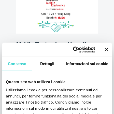
Mobile Electronics a Hong Kong,
aprile 2019
martedì 02 aprile 2019
Consenso
Dettagli
Informazioni sui cookie
NSYS Group Team
NSYS GROUP presenta i suoi ultimi
aggiornamenti di software e app di mercato
Questo sito web utilizza i cookie
a Mobile Electronics a Hong Kong, dal 18 al
Utilizziamo i cookie per personalizzare contenuti ed
21 aprile 2019. Venite a trovarci allo stand
annunci, per fornire funzionalità dei social media e per
11M26 per scoprire i vantaggi dell'utilizzo del
software aggiornato NSYS Tools per una
analizzare il nostro traffico. Condividiamo inoltre
diagnosi completa dei dispositivi mobili e
informazioni sul modo in cui utilizzi il nostro sito con i
una cancellazione sicura dei dati e per