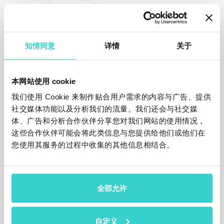
NSYS Group Team
NSYS GROUP将在2019年4月18日至21日的
香港Mobile Electronics展会上展示其最新的
知情同意
软件和市场应用更新。欢迎光临11M26展
详情
关于
位，了解使用更新后的NSYS Tools软件进行
全面移动设备诊断和安全数据擦除的优势，并
观看测试过程的现场演示。
本网站使用 cookie
3 阅读约需3分钟
我们使用 Cookie 来制作贴合用户需求的内容与广告、提供
社交媒体功能以及分析我们的流量。我们还会与社交媒
体、广告和分析合作伙伴分享您对我们网站的使用情况，
这些合作伙伴可能会将此类信息与您提供给他们或他们在
您使用其服务的过程中收集的其他信息相结合。
全部允许
自定义