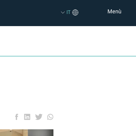
Menù
IT