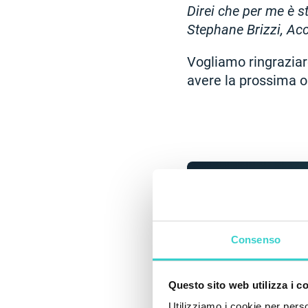
Direi che per me è st
Stephane Brizzi, A
Vogliamo ringraziare
avere la prossima op
Consenso
Ottimizza l’int
dei telefoni us
Questo sito web utilizza i c
One
Utilizziamo i cookie per perso