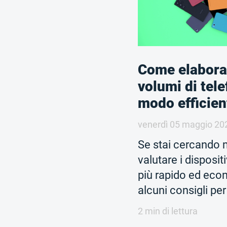
Come elabora
volumi di tele
modo efficien
venerdì 05 maggio 20
Se stai cercando m
valutare i disposit
più rapido ed ec
alcuni consigli per
2 min di lettura