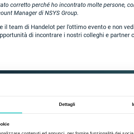
ato corretto perché ho incontrato molte persone, conta
ccount Manager di NSYS Group.
 il team di Handelot per l'ottimo evento e non vedi
portunità di incontrare i nostri colleghi e partner
Dettagli
ero flusso di lavoro di elaborazione
ati e ricondizionati con NSYS All-in-
ookie
nalizzare contenuti ed annunci, per fornire funzionalità dei socia