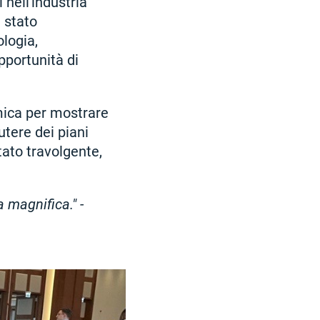
nell'industria
 stato
ologia,
pportunità di
mica per mostrare
utere dei piani
tato travolgente,
 magnifica." -