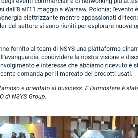
egli eventi commerciali e di networking più attesi 
i dall'8 all'11 maggio a Warsaw, Polonia; l'evento è
'energia elettrizzante mentre appassionati di tecn
der del settore si sono riuniti per esplorare nuove o
anno fornito al team di NSYS una piattaforma dina
all'avanguardia, condividere la nostra visione e disc
i coinvolgimento e interesse che abbiamo ricevuto è s
cente domanda per il mercato dei prodotti usati.
 famoso e orientato al business. E l'atmosfera è stata
O di NSYS Group.