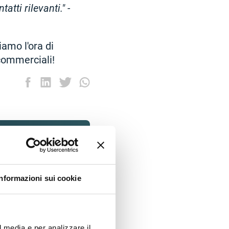
tti rilevanti." -
amo l'ora di
 commerciali!
Informazioni sui cookie
l media e per analizzare il