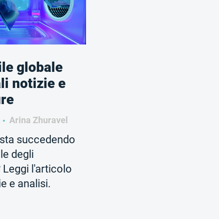
le globale
li notizie e
ure
3
Arina Zhuravel
 sta succedendo
le degli
Leggi l'articolo
e e analisi.