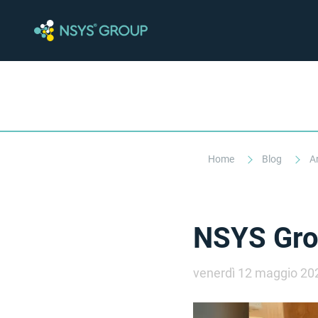
Home
Blog
Ar
NSYS Gro
venerdì 12 maggio 20