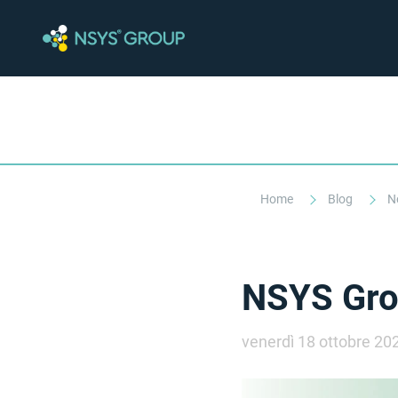
Home
Blog
N
NSYS Gro
venerdì 18 ottobre 20