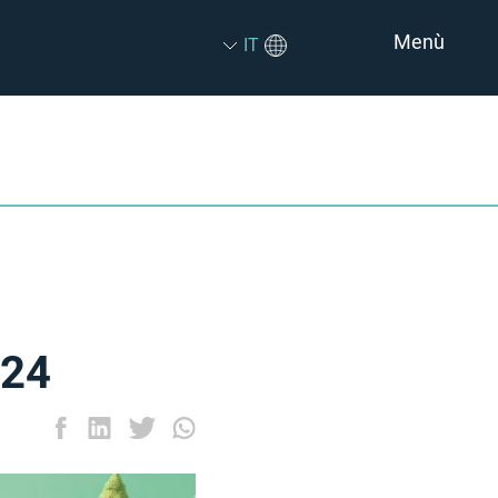
Menù
IT
024