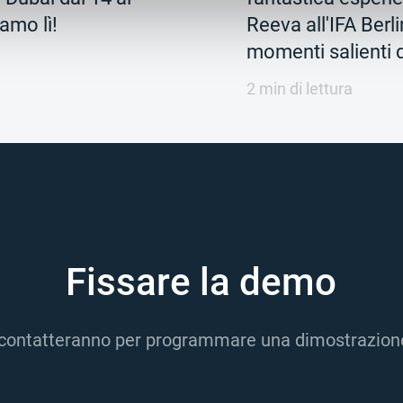
amo lì!
Reeva all'IFA Berl
momenti salienti d
2 min di lettura
Fissare la demo
 ti contatteranno per programmare una dimostrazione 