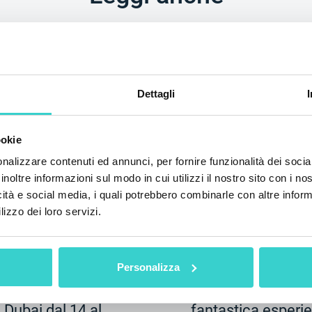
Dettagli
ookie
nalizzare contenuti ed annunci, per fornire funzionalità dei socia
inoltre informazioni sul modo in cui utilizzi il nostro sito con i n
l GITEX
NSYS Group: 
icità e social media, i quali potrebbero combinarle con altre inform
lizzo dei loro servizi.
dall'IFA Berli
 2024
venerdì 13 settembre
NSYS Group Team
Personalizza
 innovazione
Il nostro team ha
 Dubai dal 14 al
fantastica esperi