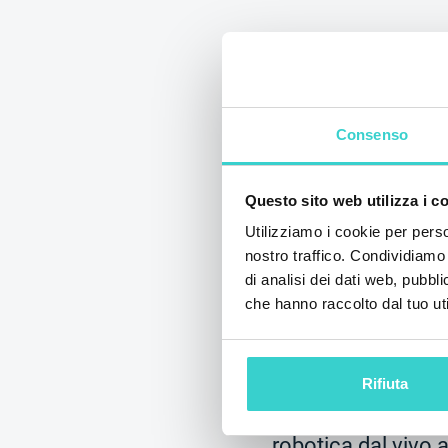
Consenso
Questo sito web utilizza i c
Utilizziamo i cookie per perso
nostro traffico. Condividiamo 
NSYS Reeva a
di analisi dei dati web, pubbl
che hanno raccolto dal tuo uti
GLOBAL 2024
giovedì 19 settembre
NSYS Group Team
Rifiuta
Incontra la nostra
robotica dal vivo a