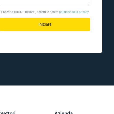
Facendo clic su "Iniziare", accetti le nostre
politiche sulla privacy
Iniziare
Settori
Azienda