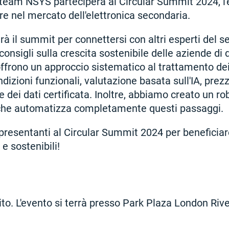
il team NSYS parteciperà al Circular Summit 2024, l
re nel mercato dell'elettronica secondaria.
erà il summit per connettersi con altri esperti del s
consigli sulla crescita sostenibile delle aziende di d
ffrono un approccio sistematico al trattamento dei 
ndizioni funzionali, valutazione basata sull'IA, prezzi
e dei dati certificata. Inoltre, abbiamo creato un rob
i che automatizza completamente questi passaggi.
ppresentanti al Circular Summit 2024 per beneficiar
e sostenibili!
to. L'evento si terrà presso Park Plaza London Rive