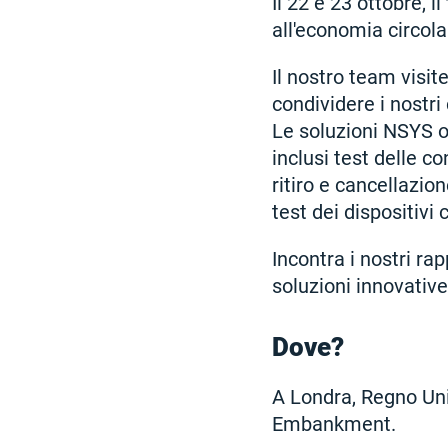
Il 22 e 23 ottobre, 
all'economia circola
Il nostro team visit
condividere i nostri 
Le soluzioni NSYS o
inclusi test delle co
ritiro e cancellazion
test dei dispositiv
Incontra i nostri ra
soluzioni innovative 
Dove?
A Londra, Regno Uni
Embankment.