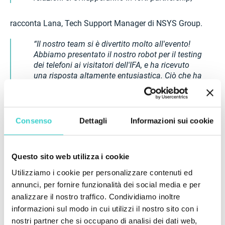
racconta Lana, Tech Support Manager di NSYS Group.
Il nostro team si è divertito molto all'evento!
Abbiamo presentato il nostro robot per il testing
dei telefoni ai visitatori dell'IFA, e ha ricevuto
una risposta altamente entusiastica. Ciò che ha
colpito di più è stata la velocità con cui Reeva
processa i telefoni, rendendolo una grande
soluzione sia per i negozi che per i magazzini,”
Consenso
Dettagli
Informazioni sui cookie
dice Daria, Tech Support Manager di NSYS Group.
Vogliamo ringraziare tutti gli organizzatori dell'IFA
Questo sito web utilizza i cookie
Berlino per questa entusiasmante opportunità di
Utilizziamo i cookie per personalizzare contenuti ed
incontrare i nostri clienti attuali e costruire nuove
annunci, per fornire funzionalità dei social media e per
connessioni per il futuro. Ci vediamo l'anno prossimo!
analizzare il nostro traffico. Condividiamo inoltre
informazioni sul modo in cui utilizzi il nostro sito con i
nostri partner che si occupano di analisi dei dati web,