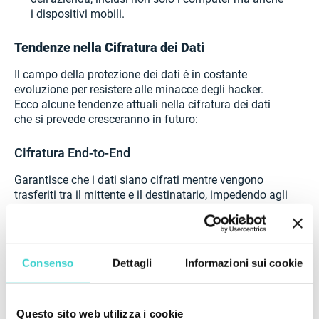
i dispositivi mobili.
Tendenze nella Cifratura dei Dati
Il campo della protezione dei dati è in costante
evoluzione per resistere alle minacce degli hacker.
Ecco alcune tendenze attuali nella cifratura dei dati
che si prevede cresceranno in futuro:
Cifratura End-to-End
Garantisce che i dati siano cifrati mentre vengono
trasferiti tra il mittente e il destinatario, impedendo agli
hacker di accedere ai dati durante il transito. Anche se
i dati vengono intercettati durante la trasmissione,
rimangono illeggibili per le parti non autorizzate.
Consenso
Dettagli
Informazioni sui cookie
Cifratura come Servizio (EaaS)
L'implementazione di soluzioni basate su cloud per la
Questo sito web utilizza i cookie
cifratura dei dati sta diventando comune. Queste