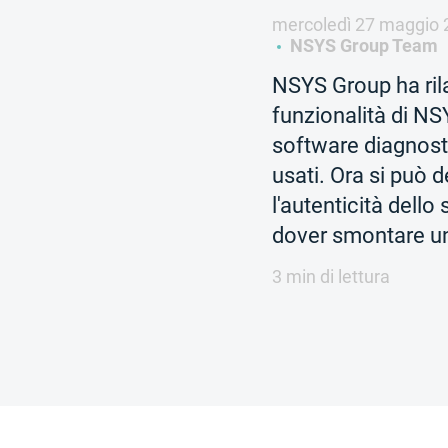
mercoledì 27 maggio 
NSYS Group Team
NSYS Group ha ril
funzionalità di NS
software diagnosti
usati. Ora si può 
l'autenticità dell
dover smontare u
3 min di lettura