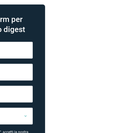
orm per
o digest
, accetti la nostra