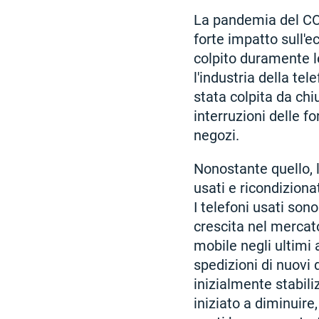
La pandemia del CO
forte impatto sull'
colpito duramente l
l'industria della tel
stata colpita da chi
interruzioni delle fo
negozi.
Nonostante quello, l
usati e ricondizion
I telefoni usati son
crescita nel mercato
mobile negli ultimi 
spedizioni di nuovi d
inizialmente stabil
iniziato a diminuire,