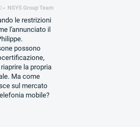
0
NSYS Group Team
ndo le restrizioni
e l’annunciato il
hilippe.
rsone possono
ocertificazione,
riaprire la propria
iale. Ma come
isce sul mercato
telefonia mobile?