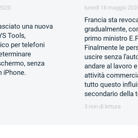
2020
lunedì 18 maggio 202
Francia sta revoca
asciato una nuova
gradualmente, com
YS Tools,
primo ministro E.P
co per telefoni
Finalmente le pe
determinare
uscire senza l’aut
o schermo, senza
andare al lavoro e 
n iPhone.
attività commerc
tutto questo influ
secondario della 
3 min di lettura