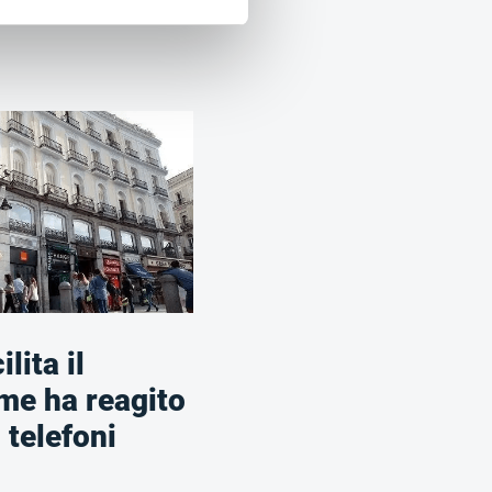
lita il
me ha reagito
 telefoni