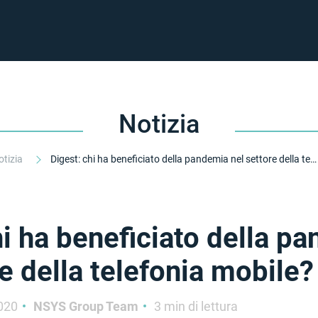
Notizia
otizia
Digest: chi ha beneficiato della pandemia nel settore della telefonia mobile?
hi ha beneficiato della p
re della telefonia mobile?
020
NSYS Group Team
3 min di lettura