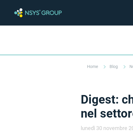
Home
Blog
N
Digest: c
nel setto
lunedì 30 novembre 2