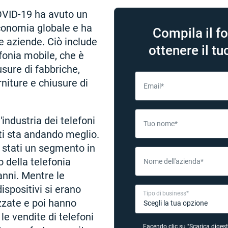
VID-19 ha avuto un
economia globale e ha
Compila il f
e aziende. Ciò include
ottenere il tu
efonia mobile, che è
usure di fabbriche,
rniture e chiusure di
Email*
'industria dei telefoni
Tuo nome*
ati sta andando meglio.
o stati un segmento in
 della telefonia
Nome dell'azienda*
anni. Mentre le
ispositivi si erano
Tipo di business*
izzate e poi hanno
 le vendite di telefoni
Facendo clic su "Scarica digest"