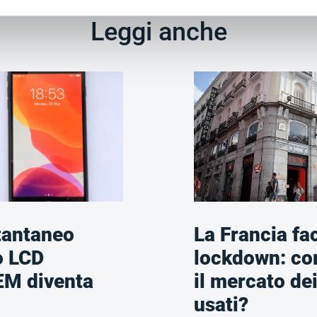
Leggi anche
stantaneo
La Francia faci
o LCD
lockdown: co
EM diventa
il mercato dei
usati?