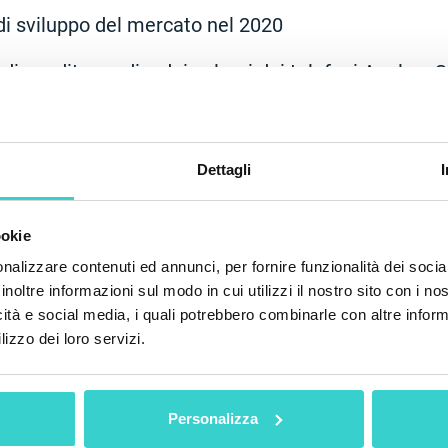
i di sviluppo del mercato nel 2020
i di vendita medi e dei volumi dei telefoni Apple 
e dei telefoni venduti dai nostri clienti
 per il blog NSYS per essere all'avanguardia del s
Dettagli
ookie
nalizzare contenuti ed annunci, per fornire funzionalità dei socia
inoltre informazioni sul modo in cui utilizzi il nostro sito con i n
icità e social media, i quali potrebbero combinarle con altre inform
lizzo dei loro servizi.
Personalizza