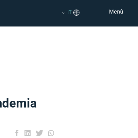
Menù
IT
andemia