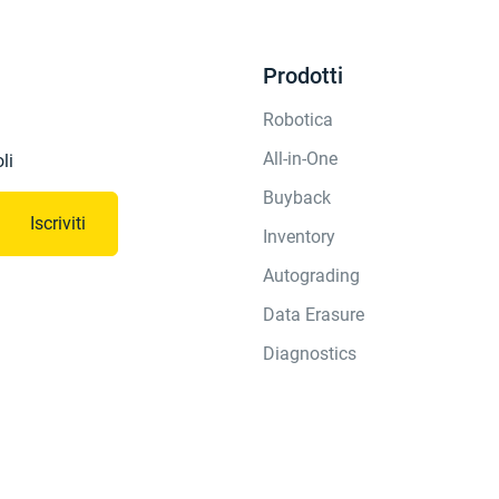
Prodotti
Robotica
All-in-One
li
Buyback
Iscriviti
Inventory
Autograding
Data Erasure
Diagnostics