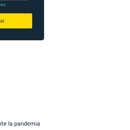
vacy
st
ante la pandemia