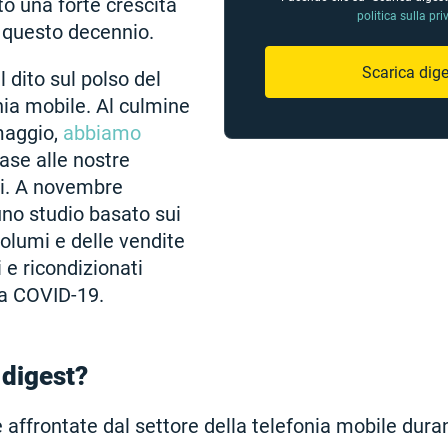
o una forte crescita
politica sulla pri
 questo decennio.
Scarica dige
l dito sul polso del
nia mobile. Al culmine
maggio,
abbiamo
ase alle nostre
li. A novembre
no studio basato sui
 volumi e delle vendite
 e ricondizionati
a COVID-19.
 digest?
de affrontate dal settore della telefonia mobile dur