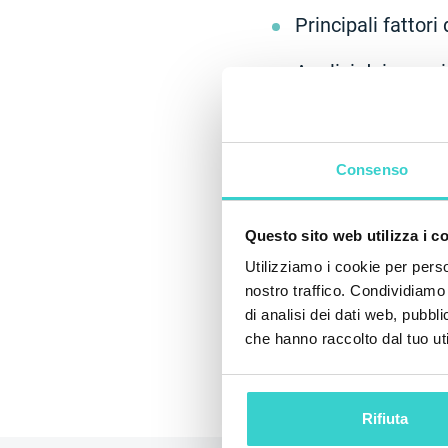
Principali fattor
Analisi dei prezz
Crescita del volum
Restate sintonizzati
Consenso
digest in arrivo.
Questo sito web utilizza i c
Utilizziamo i cookie per perso
nostro traffico. Condividiamo 
di analisi dei dati web, pubbl
che hanno raccolto dal tuo uti
Rifiuta