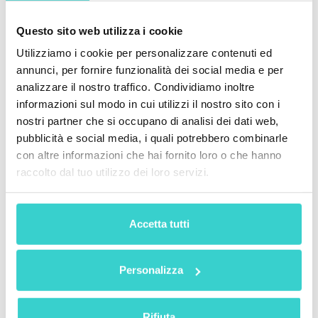
certificazioni di cancellazione dati.
Soluzione: Informati sulle normative del tuo mercato.
Questo sito web utilizza i cookie
Conserva registri completi, gestisci la fiscalità
correttamente ed effettua la cancellazione dei dati in
Utilizziamo i cookie per personalizzare contenuti ed
modo sicuro.
annunci, per fornire funzionalità dei social media e per
analizzare il nostro traffico. Condividiamo inoltre
Conclusione
informazioni sul modo in cui utilizzi il nostro sito con i
nostri partner che si occupano di analisi dei dati web,
Il mobile business offre un enorme potenziale — ma
pubblicità e social media, i quali potrebbero combinarle
solo per chi lo gestisce in modo professionale.
Evitando questi 10 errori comuni, puoi migliorare
con altre informazioni che hai fornito loro o che hanno
l’efficienza, soddisfare i clienti e garantire una crescita
raccolto dal tuo utilizzo dei loro servizi.
stabile.
Che tu venda telefoni da solo o gestisca un centro di
ricondizionamento, la crescita sostenibile parte da
Accetta tutti
processi intelligenti.
Gli strumenti di automazione possono semplificare
Personalizza
tutto questo. La
NSYS All-in-One Platform
aiuta le
aziende di telefoni usati a gestire ogni fase delle
operazioni — dalla diagnosi automatica alla
Rifiuta
classificazione oggettiva, dal tracciamento in tempo