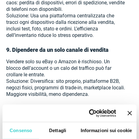
caos: perdita di dispositivi, errori di spedizione, vendite
di telefoni non disponibili.
Soluzione: Usa una piattaforma centralizzata che
tracci ogni dispositivo dalla ricezione alla vendita,
inclusi test, foto, stato e ordini. L’efficienza
dell’inventario riduce lo stress operativo.
9. Dipendere da un solo canale di vendita
Vendere solo su eBay o Amazon è rischioso. Un
blocco dell’account o un calo del traffico può far
crollare le entrate.
Soluzione: Diversifica: sito proprio, piattaforme B2B,
negozi fisici, programmi di trade-in, marketplace locali.
Maggiore visibilità, meno dipendenza.
10. Non rispettare le normative e la
documentazione
Anche le piccole imprese devono rispettare le
Consenso
Dettagli
Informazioni sui cookie
normative locali, come licenze, fatturazione e